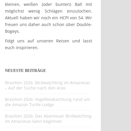
kleinen, weißen (oder bunten) Ball mit
möglichst wenig Schlägen einzulochen.
Aktuell haben wir noch ein HCPI von 54. Wir
freuen uns daher auch schon über Double-
Bogeys.
Folgt uns auf unseren Reisen und lasst
euch inspirieren.
NEUESTE BEITRÄGE
Brasilien 2026: Birdwatchting im Amazonas
– Auf der Suche nach den Aras
Brasilien 2026: Vogelbeobachtung rund um
die Amazon Turtle Lodge
Brasilien 2026: Das Abenteuer Birdwatching
im Amazonas kann beginnen