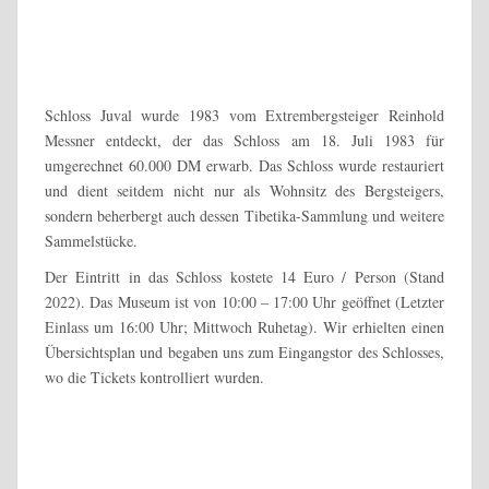
hinauf zum Tantra-Raum. Hier sind tantrische Elemente aus den
Bergen Tibets, Nepals und Bhutans ausgestellt.