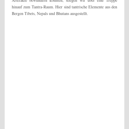
Das Messner Museum im Schloss Juval ist dem Thema Berg
gewidmet und beherbergt neben dem Tantra-Raum eine
Tibetika-Sammlung, eine Bildergalerie, eine Maskensammlung
aus fünf Kontinenten, den Expeditionskeller Messners und eine
Ausstellung zu den Gesar Ling.
Wir besuchten als nächstes den Expeditionskeller, in dem
Reinhold Messner über Jahrzehnte seine Expeditionen
vorbereitet und seine Ausrüstungsstücke ausgestellt hat. Da
können wir mit unseren paar Berg- und Kletterutensilien nicht
mithalten :D.