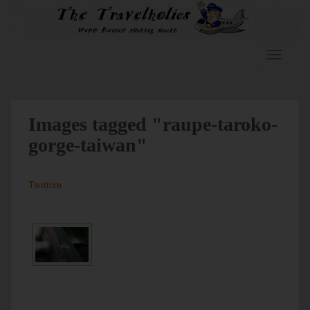
Skip to main content
TOGGLE
Images tagged "raupe-taroko-
gorge-taiwan"
Twittern