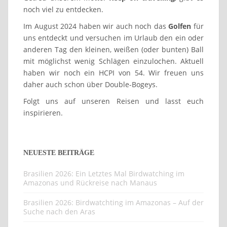
noch viel zu entdecken.
Im August 2024 haben wir auch noch das
Golfen
für
uns entdeckt und versuchen im Urlaub den ein oder
anderen Tag den kleinen, weißen (oder bunten) Ball
mit möglichst wenig Schlägen einzulochen. Aktuell
haben wir noch ein HCPI von 54. Wir freuen uns
daher auch schon über Double-Bogeys.
Folgt uns auf unseren Reisen und lasst euch
inspirieren.
NEUESTE BEITRÄGE
Brasilien 2026: Ein Letztes Mal Birdwatching im
Amazonas und Rückreise nach Manaus
Brasilien 2026: Birdwatchting im Amazonas – Auf der
Suche nach den Aras