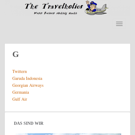
S
k
i
p
TOGGLE
t
o
m
a
G
i
n
Twittern
c
Garuda Indonesia
o
Georgian Airways
n
Germania
t
Gulf Air
e
n
t
DAS SIND WIR