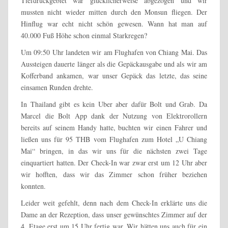
Tiefdruckgebiet war glücklicherweise abgezogen und wir
mussten nicht wieder mitten durch den Monsun fliegen. Der
Hinflug war echt nicht schön gewesen. Wann hat man auf
40.000 Fuß Höhe schon einmal Starkregen?
Um 09:50 Uhr landeten wir am Flughafen von Chiang Mai. Das
Aussteigen dauerte länger als die Gepäckausgabe und als wir am
Kofferband ankamen, war unser Gepäck das letzte, das seine
einsamen Runden drehte.
In Thailand gibt es kein Uber aber dafür Bolt und Grab. Da
Marcel die Bolt App dank der Nutzung von Elektrorollern
bereits auf seinem Handy hatte, buchten wir einen Fahrer und
ließen uns für 95 THB vom Flughafen zum Hotel „U Chiang
Mai“ bringen, in das wir uns für die nächsten zwei Tage
einquartiert hatten. Der Check-In war zwar erst um 12 Uhr aber
wir hofften, dass wir das Zimmer schon früher beziehen
konnten.
Leider weit gefehlt, denn nach dem Check-In erklärte uns die
Dame an der Rezeption, dass unser gewünschtes Zimmer auf der
4. Etage erst um 15 Uhr fertig war. Wir hätten uns auch für ein