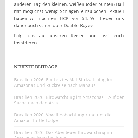
anderen Tag den kleinen, weißen (oder bunten) Ball
mit möglichst wenig Schlägen einzulochen. Aktuell
haben wir noch ein HCPI von 54. Wir freuen uns
daher auch schon über Double-Bogeys.
Folgt uns auf unseren Reisen und lasst euch
inspirieren.
NEUESTE BEITRÄGE
Brasilien 2026: Ein Letztes Mal Birdwatching im
Amazonas und Rückreise nach Manaus
Brasilien 2026: Birdwatchting im Amazonas – Auf der
Suche nach den Aras
Brasilien 2026: Vogelbeobachtung rund um die
Amazon Turtle Lodge
Brasilien 2026: Das Abenteuer Birdwatching im
Amazonas kann beginnen