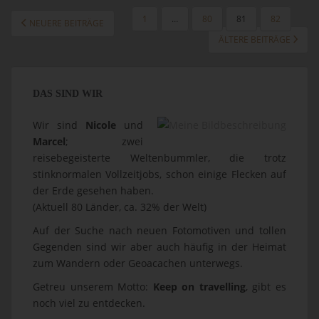
SEITENNUMMERIERUNG
1
…
80
81
82
NEUERE BEITRÄGE
DER
ÄLTERE BEITRÄGE
BEITRÄGE
DAS SIND WIR
Wir sind
Nicole
und
Marcel
; zwei
reisebegeisterte Weltenbummler, die trotz
stinknormalen Vollzeitjobs, schon einige Flecken auf
der Erde gesehen haben.
(Aktuell 80 Länder, ca. 32% der Welt)
Auf der Suche nach neuen Fotomotiven und tollen
Gegenden sind wir aber auch häufig in der Heimat
zum Wandern oder Geoacachen unterwegs.
Getreu unserem Motto:
Keep on travelling
, gibt es
noch viel zu entdecken.