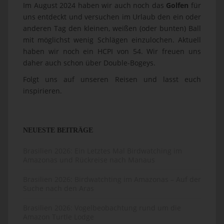
Im August 2024 haben wir auch noch das
Golfen
für
uns entdeckt und versuchen im Urlaub den ein oder
anderen Tag den kleinen, weißen (oder bunten) Ball
mit möglichst wenig Schlägen einzulochen. Aktuell
haben wir noch ein HCPI von 54. Wir freuen uns
daher auch schon über Double-Bogeys.
Folgt uns auf unseren Reisen und lasst euch
inspirieren.
NEUESTE BEITRÄGE
Brasilien 2026: Ein Letztes Mal Birdwatching im
Amazonas und Rückreise nach Manaus
Brasilien 2026: Birdwatchting im Amazonas – Auf der
Suche nach den Aras
Brasilien 2026: Vogelbeobachtung rund um die
Amazon Turtle Lodge