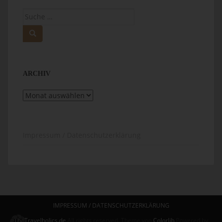
Suche
nach:
ARCHIV
Archiv
Impressum / Datenschutzerklärung
IMPRESSUM / DATENSCHUTZERKLÄRUNG
TheTravelholics.de
All rights reserved. Theme von
Colorlib
Powered by