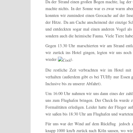
Da der Strand einen großen Bogen machte, lag der C
machte nichts. In der Sonne war es zwar warm abe
konnten wir zumindest einen Geocache auf der Inse
der Hitze. Da am Cache anscheinend der einzige Sch
und entdeckten sogar mal einen anderen Vogel als 
sondern auch die heimische Fauna. Viele Tiere habe
Gegen 13.30 Uhr marschierten wir am Strand entla
wir zurück ins Hotel gingen, legten wir uns noch
wieder
).
Die restliche Zeit verbrachten wir im Hotel mi
verhalten (außerdem gibt es bei TUIfly nur Essen
Inclusive bis zu unserer Abfahrt).
Um 16:00 Uhr nahmen wir uns dann eines der zahlr
uns zum Flughafen bringen. Der Check-In wurde z
Formalitäten erledigen. Leider hatte der Flieger 
wir saßen bis 18:30 Uhr am Flughafen und wartete
Für uns war der Wind auf dem Rückflug jedoch z
knapp 1000 km/h zurück nach Köln sausen, wo wir 