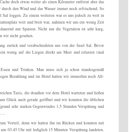
ache doch etwas weiter als einen Kilometer entfernt aber das
r durch den Wind und das Wasser immer noch erfrischend. So
l Sal loggen. Zu einem weiteren war es uns jedoch zu weit in
attenplatz weit und breit war, nahmen wir uns ein wenig Zeit
dauernd nur Spatzen. Nicht nur die Vegetation ist sehr karg,
n wir nicht gesehen.
ng zurück und verabschiedeten uns von der Insel Sal. Bevor
 ein wenig auf die Liegen direkt am Meer und relaxten (mal
t Essen und Trinken. Man muss sich ja schon standesgemäß
 gegen Bezahlung und im Hotel hatten wir immerhin noch All-
eichen Taxis, die draußen vor dem Hotel warteten und ließen
um Glück auch gerade geöffnet und wir konnten die üblichen
aufgrund sehr starken Gegenwindes 1,5 Stunden Verspätung und
n….
um Vorteil, denn wir hatten ihn im Rücken und konnten mit
um 03:45 Uhr mit lediglich 15 Minuten Verspätung landeten.