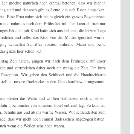
n.
Ich möchte natürlich noch einmal betonen, dass wir hier in
ng sind und dennoch gibt es Leute, die sich Essen einpacken.
bst. Eine Frau nahm sich heute gleich ein ganzes Baguettebrot
ein und nahm es nach dem Frühstück mit. Ich kann einfach nur
ges Pärchen mit Kind hatte sich anscheinend die letzten Tage
 redeten und selbst das Kind von der Mutter ignoriert wurde.
ging schnellen Schrittes voraus, während Mann und Kind
 das ganze hier schon :-D.
tag Zeit hatten, gingen wir nach dem Frühstück auf unser
en und vertrödelten daher noch ein wenig die Zeit. Um kurz
 Rezeption. Wir gaben den Schlüssel und die Handtuchkarte
d stellten unsere Rucksäcke in den Gepäckaufbewahrungsraum.
hon wieder das Weite und wollten stattdessen noch zu einem
efähr 1 Kilometer von unserem Hotel entfernt lag. So konnten
en. Schuhe aus und ab ins warme Wasser. Wir schlenderten zum
hade, dass wir nicht noch einmal Badesachen angezogen hatten.
uch wenn die Wellen sehr hoch waren.