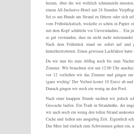
herum, über die wir wirklich schmunzeln musste
einem All-Inclusive-Hotel mit 24 Stunden Verpflegu
Sei es um Hunde am Strand zu füttern oder sich sel
vom Frühstückstisch, wickelte es schön in Papier 
mit dem Kopf schütteln vor Unverständnis… Ein jun
so gut verstanden, dass sie nicht mehr miteinander
Nach dem Frühstück stand sie sofort auf und 
hinterhertrotteten. Einen gewissen Lachfaktor hatte
Da wir nun bis zum Abflug noch bis zum Nachmit
Zimmer. Wir brauchten erst um 12:00 Uhr auscheck
vor 12 verließen wir das Zimmer und gingen zur
(ganz wichtig! Der Verlust kostet 10 Euro) ab un
Danach gingen wir noch ein wenig an den Pool.
Nach einer knappen Stunde suchten wir jedoch sc
Geocache laufen. Ein Tradi in Strandnähe, der ung
wir auch noch ein wenig den tollen Strand auskost
Cache und ließen uns ausgiebig Zeit. Eigentlich sc
Das Meer lud einfach zum Schwimmen gehen ein, a