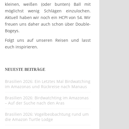
kleinen, weißen (oder bunten) Ball mit
möglichst wenig Schlägen einzulochen.
Aktuell haben wir noch ein HCPI von 54. Wir
freuen uns daher auch schon über Double-
Bogeys.
Folgt uns auf unseren Reisen und lasst
euch inspirieren.
NEUESTE BEITRÄGE
Brasilien 2026: Ein Letztes Mal Birdwatching
im Amazonas und Rückreise nach Manaus
Brasilien 2026: Birdwatchting im Amazonas
– Auf der Suche nach den Aras
Brasilien 2026: Vogelbeobachtung rund um
die Amazon Turtle Lodge