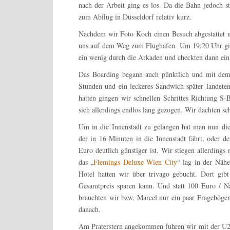
nach der Arbeit ging es los. Da die Bahn jedoch st
zum Abflug in Düsseldorf relativ kurz.
Nachdem wir Foto Koch einen Besuch abgestattet 
uns auf dem Weg zum Flughafen. Um 19:20 Uhr gin
ein wenig durch die Arkaden und checkten dann ein
Das Boarding begann auch pünktlich und mit dem
Stunden und ein leckeres Sandwich später landet
hatten gingen wir schnellen Schrittes Richtung 
sich allerdings endlos lang gezogen. Wir dachten sc
Um in die Innenstadt zu gelangen hat man nun di
der in 16 Minuten in die Innenstadt fährt, oder d
Euro deutlich günstiger ist. Wir stiegen allerdings
das „
Flemings Deluxe Wien City
“ lag in der Nähe
Hotel hatten wir über trivago gebucht. Dort g
Gesamtpreis sparen kann. Und statt 100 Euro / Na
brauchten wir bzw. Marcel nur ein paar Fragebögen
danach.
Am Praterstern angekommen fuhren wir mit der U2 z