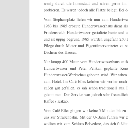
wenig durch die Innenstadt und wären gerne im 
probieren. Es waren jedoch alle Plätze belegt. Bei 
Vom Stephansplatz liefen wir nun zum Hundertwa
1983 bis 1985 erbaute Hundertwasserhaus dient a
Friedensreich Hundertwasser gestaltete bunte und
und ist üppig begrünt. 1985 wurden ungefähr 250 B
Pflege durch Mieter und Eigentümervertreter zu s
Dächern des Hauses.
Nur knapp 400 Meter vom Hundertwasserhaus entfer
Hundertwasser und Peter Pelikan geplante Kuns
Hundertwasser-Werkschau geboten wird. Wir sahen
zum Hotel. Im Café Eiles kehrten wir vorher noch 
außen gut gefallen, es sah schön traditionell aus.
gekommen. Der Service war jedoch sehr freundlich 
Kaffee / Kakao.
Vom Café Eiles gingen wir keine 5 Minuten bis zu 
uns zur Straßenbahn. Mit der U-Bahn fuhren wir z
wollten wir zum Schloss Belvedere, das sich fußläuf