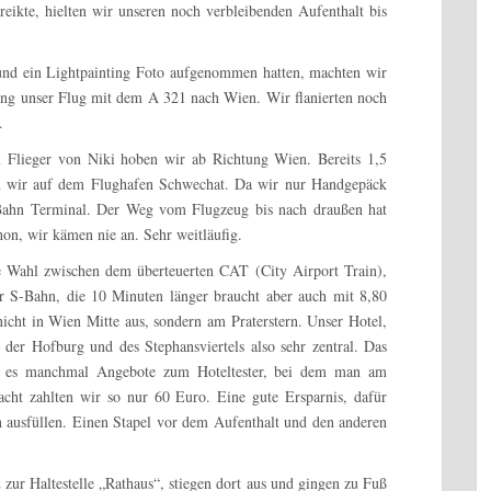
reikte, hielten wir unseren noch verbleibenden Aufenthalt bis
und ein Lightpainting Foto aufgenommen hatten, machten wir
g unser Flug mit dem A 321 nach Wien. Wir flanierten noch
.
 Flieger von Niki hoben wir ab Richtung Wien. Bereits 1,5
en wir auf dem Flughafen Schwechat. Da wir nur Handgepäck
S-Bahn Terminal. Der Weg vom Flugzeug bis nach draußen hat
hon, wir kämen nie an. Sehr weitläufig.
e Wahl zwischen dem überteuerten CAT (City Airport Train),
er S-Bahn, die 10 Minuten länger braucht aber auch mit 8,80
 nicht in Wien Mitte aus, sondern am Praterstern. Unser Hotel,
 der Hofburg und des Stephansviertels also sehr zentral. Das
ibt es manchmal Angebote zum Hoteltester, bei dem man am
cht zahlten wir so nur 60 Euro. Eine gute Ersparnis, dafür
 ausfüllen. Einen Stapel vor dem Aufenthalt und den anderen
ur Haltestelle „Rathaus“, stiegen dort aus und gingen zu Fuß