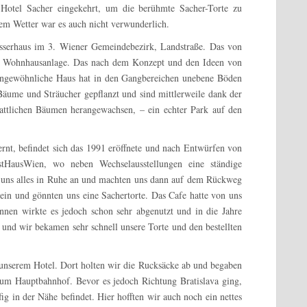
Hotel Sacher eingekehrt, um die berühmte Sacher-Torte zu
dem Wetter war es auch nicht verwunderlich.
sserhaus im 3. Wiener Gemeindebezirk, Landstraße. Das von
ls Wohnhausanlage. Das nach dem Konzept und den Ideen von
 ungewöhnliche Haus hat in den Gangbereichen unebene Böden
äume und Sträucher gepflanzt und sind mittlerweile dank der
tattlichen Bäumen herangewachsen, – ein echter Park auf den
nt, befindet sich das 1991 eröffnete und nach Entwürfen von
tHausWien, wo neben Wechselausstellungen eine ständige
 uns alles in Ruhe an und machten uns dann auf dem Rückweg
ein und gönnten uns eine Sachertorte. Das Cafe hatte von uns
 Innen wirkte es jedoch schon sehr abgenutzt und in die Jahre
und wir bekamen sehr schnell unsere Torte und den bestellten
unserem Hotel. Dort holten wir die Rucksäcke ab und begaben
um Hauptbahnhof. Bevor es jedoch Richtung Bratislava ging,
ig in der Nähe befindet. Hier hofften wir auch noch ein nettes