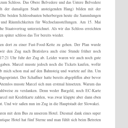
h zum Schloss. Das Obere Belvedere und das Untere Belvedere
ch der damaligen Stadt ansteigenden Hang) bilden mit der
 Die beiden Schlossbauten beherbergen heute die Sammlungen
e) und Räumlichkeiten für Wechselausstellungen. Am 15. Mai
 Staatsvertrag unterzeichnet. Als wir das Schloss erreichten
n später schloss das Tor bereits wieder.
en dort zu einer Fast-Food-Kette zu gehen. Der Plan wurde
 wir den Zug nach Bratislava auch eine Stunde früher noch
 17:21 Uhr fuhr der Zug ab. Leider waren wir auch noch gute
gaben. Marcel musste jedoch noch die Tickets kaufen, wofür
ab mich schon mal auf den Bahnsteig und wartete auf ihn. Um
gesprintet. Der Schaffner hatte bereits abgepfiffen aber bevor
f. Atemlos musste Marcel sich nun erstmal hinsetzen. Warum das
r Zahlweise zu verdanken. Denn weder Bargeld, noch EC-Karte
rcel mit Kreditkarte zahlen, was zwar klappte aber dann eben
gut. Und wir saßen nun im Zug in die Hauptstadt der Slowakei.
hren mit dem Bus zu unserem Hotel. Diesmal dank eines super
utique Hotel hat fünf Sterne und man fühlt sich beim Betreten