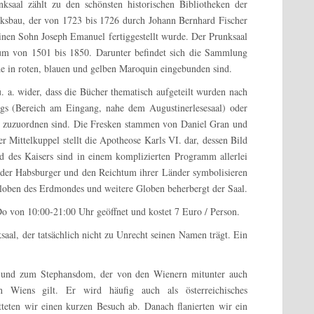
ksaal zählt zu den schönsten historischen Bibliotheken der
eksbau, der von 1723 bis 1726 durch Johann Bernhard Fischer
nen Sohn Joseph Emanuel fertiggestellt wurde. Der Prunksaal
um von 1501 bis 1850. Darunter befindet sich die Sammlung
 in roten, blauen und gelben Maroquin eingebunden sind.
u. a. wider, dass die Bücher thematisch aufgeteilt wurden nach
gs (Bereich am Eingang, nahe dem Augustinerlesesaal) oder
) zuzuordnen sind. Die Fresken stammen von Daniel Gran und
 Mittelkuppel stellt die Apotheose Karls VI. dar, dessen Bild
 des Kaisers sind in einem komplizierten Programm allerlei
 der Habsburger und den Reichtum ihrer Länder symbolisieren
loben des Erdmondes und weitere Globen beherbergt der Saal.
o von 10:00-21:00 Uhr geöffnet und kostet 7 Euro / Person.
aal, der tatsächlich nicht zu Unrecht seinen Namen trägt. Ein
z und zum Stephansdom, der von den Wienern mitunter auch
 Wiens gilt. Er wird häufig auch als österreichisches
teten wir einen kurzen Besuch ab. Danach flanierten wir ein