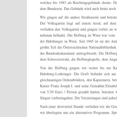
welches bis 1983 als Reichstagsgebäude diente. Da
dem Bundesrat. Das Gebäude wird auch heute noch a
Wir gingen auf die andere Straßenseite und betrat
Der Volksgarten liegt auf einem Areal, auf dem 
verließen den Volksgarten und gingen vorbei an w
nebenan befindet. Die Hofburg zu Wien war vom 1
der
Habsburger
in Wien. Seit 1945 ist sie der Amts
größte Teil der Österreichischen Nationalbibliothe
das Bundesdenkmalamt untergebracht. Die Hofburg
dem Schweizertrakt, die Hofburgkapelle, dem
Augus
Von der Hofburg gingen wir weiter bis zur Kais
Habsburg-Lothringer. Die Gruft befindet sich a
gleichnamigen Ordensbrüdern, den Kapuzinern, betr
Kaiser Franz Joseph I. und seine Gemahlin Elisabet
von 5,50 Euro / Person gezahlt hatten, betraten
Särgen vorbeizugehen. Die Verzierungen sind jedoch
Nach einer dreiviertel Stunde verließen wir die Gr
wir überlegten uns ein alternatives Programm. Spo