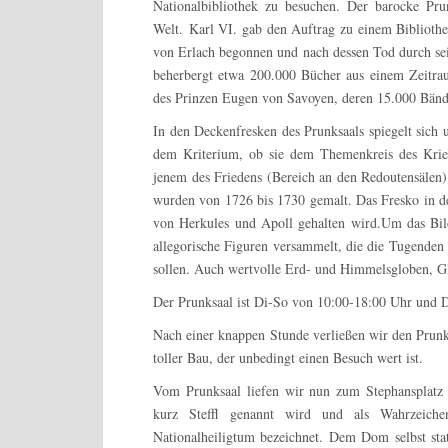
Nationalbibliothek zu besuchen. Der barocke Prun
Welt. Karl VI. gab den Auftrag zu einem Biblioth
von Erlach begonnen und nach dessen Tod durch sei
beherbergt etwa 200.000 Bücher aus einem Zeitra
des Prinzen Eugen von Savoyen, deren 15.000 Bände
In den Deckenfresken des Prunksaals spiegelt sich 
dem Kriterium, ob sie dem Themenkreis des Krie
jenem des Friedens (Bereich an den Redoutensälen
wurden von 1726 bis 1730 gemalt. Das Fresko in der
von Herkules und Apoll gehalten wird.Um das Bild
allegorische Figuren versammelt, die die Tugenden
sollen. Auch wertvolle Erd- und Himmelsgloben, G
Der Prunksaal ist Di-So von 10:00-18:00 Uhr und D
Nach einer knappen Stunde verließen wir den Prunks
toller Bau, der unbedingt einen Besuch wert ist.
Vom Prunksaal liefen wir nun zum Stephansplat
kurz Steffl genannt wird und als Wahrzeichen
Nationalheiligtum bezeichnet. Dem Dom selbst stat