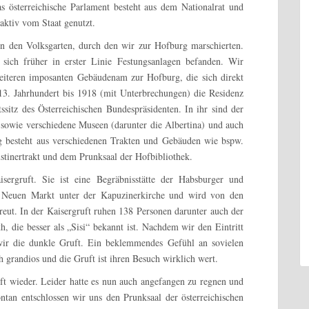
s österreichische Parlament besteht aus dem Nationalrat und
ktiv vom Staat genutzt.
en den Volksgarten, durch den wir zur Hofburg marschierten.
sich früher in erster Linie Festungsanlagen befanden. Wir
eiteren imposanten Gebäudenam zur Hofburg, die sich direkt
3. Jahrhundert bis 1918 (mit Unterbrechungen) die Residenz
sitz des Österreichischen Bundespräsidenten. In ihr sind der
k sowie verschiedene Museen (darunter die Albertina) und auch
 besteht aus verschiedenen Trakten und Gebäuden wie bspw.
tinertrakt
und dem Prunksaal der Hofbibliothek.
ergruft. Sie ist eine Begräbnisstätte der Habsburger und
m Neuen Markt unter der Kapuzinerkirche und wird von den
eut. In der Kaisergruft ruhen 138 Personen darunter auch der
h, die besser als „Sisi“ bekannt ist. Nachdem wir den Eintritt
 wir die dunkle Gruft. Ein beklemmendes Gefühl an sovielen
 grandios und die Gruft ist ihren Besuch wirklich wert.
uft wieder. Leider hatte es nun auch angefangen zu regnen und
ntan entschlossen wir uns den Prunksaal der österreichischen