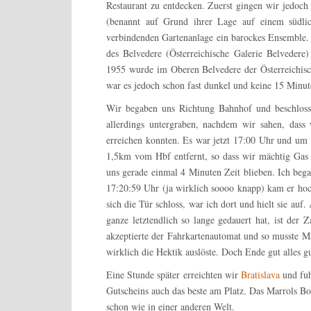
Restaurant zu entdecken. Zuerst gingen wir jedoc
(benannt auf Grund ihrer Lage auf einem südli
verbindenden Gartenanlage ein barockes Ensemble.
des Belvedere (Österreichische Galerie Belveder
1955 wurde im Oberen Belvedere der Österreichische
war es jedoch schon fast dunkel und keine 15 Minute
Wir begaben uns Richtung Bahnhof und beschloss
allerdings untergraben, nachdem wir sahen, dass
erreichen konnten. Es war jetzt 17:00 Uhr und um
1,5km vom Hbf entfernt, so dass wir mächtig Gas 
uns gerade einmal 4 Minuten Zeit blieben. Ich beg
17:20:59 Uhr (ja wirklich soooo knapp) kam er hoch
sich die Tür schloss, war ich dort und hielt sie au
ganze letztendlich so lange gedauert hat, ist de
akzeptierte der Fahrkartenautomat und so musste Ma
wirklich die Hektik auslöste. Doch Ende gut alles 
Eine Stunde später erreichten wir
Bratislava
und fu
Gutscheins auch das beste am Platz. Das Marrols Bo
schon wie in einer anderen Welt.