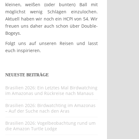
kleinen, weißen (oder bunten) Ball mit
möglichst wenig Schlägen einzulochen.
Aktuell haben wir noch ein HCPI von 54. Wir
freuen uns daher auch schon über Double-
Bogeys.
Folgt uns auf unseren Reisen und lasst
euch inspirieren.
NEUESTE BEITRÄGE
Brasilien 2026: Ein Letztes Mal Birdwatching
im Amazonas und Rückreise nach Manaus
Brasilien 2026: Birdwatchting im Amazonas
– Auf der Suche nach den Aras
Brasilien 2026: Vogelbeobachtung rund um
die Amazon Turtle Lodge