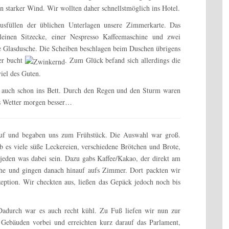
n starker Wind. Wir wollten daher schnellstmöglich ins Hotel.
üllen der üblichen Unterlagen unsere Zimmerkarte. Das
leinen Sitzecke, einer Nespresso Kaffeemaschine und zwei
e Glasdusche. Die Scheiben beschlagen beim Duschen übrigens
er bucht
. Zum Glück befand sich allerdings die
iel des Guten.
 auch schon ins Bett. Durch den Regen und den Sturm waren
as Wetter morgen besser…
 auf und begaben uns zum Frühstück. Die Auswahl war groß.
es viele süße Leckereien, verschiedene Brötchen und Brote,
 jeden was dabei sein. Dazu gabs Kaffee/Kakao, der direkt am
Ruhe und gingen danach hinauf aufs Zimmer. Dort packten wir
ption. Wir checkten aus, ließen das Gepäck jedoch noch bis
Dadurch war es auch recht kühl. Zu Fuß liefen wir nun zur
Gebäuden vorbei und erreichten kurz darauf das Parlament,