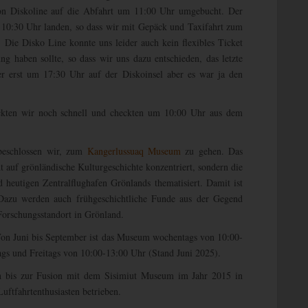
von Diskoline auf die Abfahrt um 11:00 Uhr umgebucht. Der
m 10:30 Uhr landen, so dass wir mit Gepäck und Taxifahrt zum
. Die Disko Line konnte uns leider auch kein flexibles Ticket
ung haben sollte, so dass wir uns dazu entschieden, das letzte
 erst um 17:30 Uhr auf der Diskoinsel aber es war ja den
ückten wir noch schnell und checkten um 10:00 Uhr aus dem
 beschlossen wir, zum
Kangerlussuaq Museum
zu gehen. Das
t auf grönländische Kulturgeschichte konzentriert, sondern die
d heutigen Zentralflughafen Grönlands thematisiert. Damit ist
 Dazu werden auch frühgeschichtliche Funde aus der Gegend
Forschungsstandort in Grönland.
 Von Juni bis September ist das Museum wochentags von 10:00-
gs und Freitags von 10:00-13:00 Uhr (Stand Juni 2025).
h bis zur Fusion mit dem Sisimiut Museum im Jahr 2015 in
uftfahrtenthusiasten betrieben.