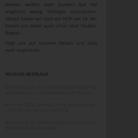
kleinen, weißen (oder bunten) Ball mit
möglichst wenig Schlägen einzulochen.
Aktuell haben wir noch ein HCPI von 54. Wir
freuen uns daher auch schon über Double-
Bogeys.
Folgt uns auf unseren Reisen und lasst
euch inspirieren.
NEUESTE BEITRÄGE
Brasilien 2026: Ein Letztes Mal Birdwatching
im Amazonas und Rückreise nach Manaus
Brasilien 2026: Birdwatchting im Amazonas
– Auf der Suche nach den Aras
Brasilien 2026: Vogelbeobachtung rund um
die Amazon Turtle Lodge