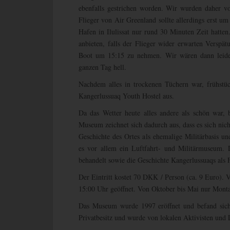
ebenfalls gestrichen worden. Wir wurden daher 
Flieger von Air Greenland sollte allerdings erst u
Hafen in Ilulissat nur rund 30 Minuten Zeit hatten
anbieten, falls der Flieger wider erwarten Verspät
Boot um 15:15 zu nehmen. Wir wären dann leider
ganzen Tag hell.
Nachdem alles in trockenen Tüchern war, frühst
Kangerlussuaq Youth Hostel aus.
Da das Wetter heute alles andere als schön war,
Museum zeichnet sich dadurch aus, dass es sich nich
Geschichte des Ortes als ehemalige Militärbasis un
es vor allem ein Luftfahrt- und Militärmuseum.
behandelt sowie die Geschichte Kangerlussuaqs als 
Der Eintritt kostet 70 DKK / Person (ca. 9 Euro).
15:00 Uhr geöffnet. Von Oktober bis Mai nur Monta
Das Museum wurde 1997 eröffnet und befand sic
Privatbesitz und wurde von lokalen Aktivisten und L