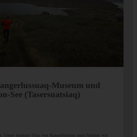
Kangerlussuaq-Museum und
-See (Tasersuatsiaq)
t. Unser heutiger Flug von Kangerlussuaq nach Ilulissat war