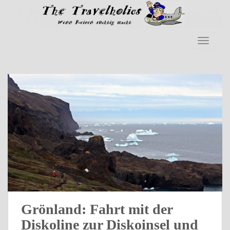
S
k
i
p
TOGGLE
t
o
m
a
i
n
c
o
n
t
e
n
t
Grönland: Fahrt mit der
Diskoline zur Diskoinsel und