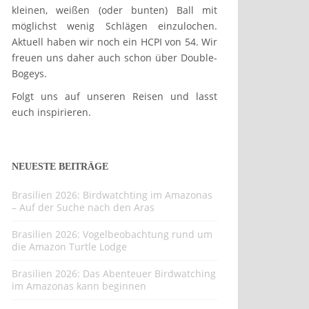
kleinen, weißen (oder bunten) Ball mit
möglichst wenig Schlägen einzulochen.
Aktuell haben wir noch ein HCPI von 54. Wir
freuen uns daher auch schon über Double-
Bogeys.
Folgt uns auf unseren Reisen und lasst
euch inspirieren.
NEUESTE BEITRÄGE
Brasilien 2026: Birdwatchting im Amazonas
– Auf der Suche nach den Aras
Brasilien 2026: Vogelbeobachtung rund um
die Amazon Turtle Lodge
Brasilien 2026: Das Abenteuer Birdwatching
im Amazonas kann beginnen