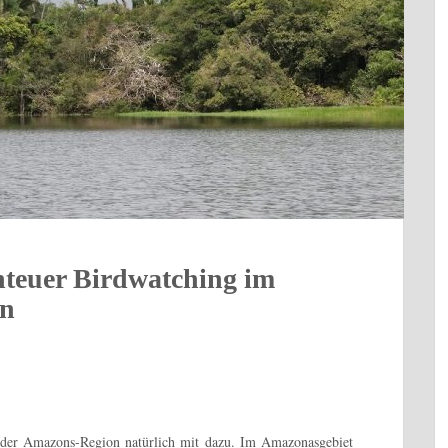
nteuer Birdwatching im
en
h der Amazons-Region natürlich mit dazu. Im Amazonasgebiet