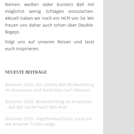
kleinen, weißen (oder bunten) Ball mit
möglichst wenig Schlägen einzulochen.
Aktuell haben wir noch ein HCPI von 54. Wir
freuen uns daher auch schon über Double-
Bogeys.
Folgt uns auf unseren Reisen und lasst
euch inspirieren.
NEUESTE BEITRÄGE
Brasilien 2026: Ein Letztes Mal Birdwatching
im Amazonas und Rückreise nach Manaus
Brasilien 2026: Birdwatchting im Amazonas
– Auf der Suche nach den Aras
Brasilien 2026: Vogelbeobachtung rund um
die Amazon Turtle Lodge