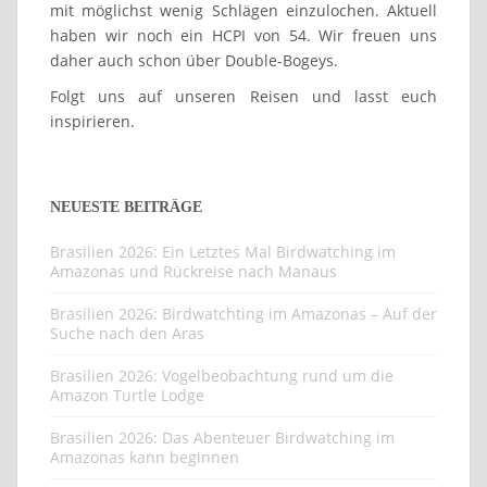
mit möglichst wenig Schlägen einzulochen. Aktuell
haben wir noch ein HCPI von 54. Wir freuen uns
daher auch schon über Double-Bogeys.
Folgt uns auf unseren Reisen und lasst euch
inspirieren.
NEUESTE BEITRÄGE
Brasilien 2026: Ein Letztes Mal Birdwatching im
Amazonas und Rückreise nach Manaus
Brasilien 2026: Birdwatchting im Amazonas – Auf der
Suche nach den Aras
Brasilien 2026: Vogelbeobachtung rund um die
Amazon Turtle Lodge
Brasilien 2026: Das Abenteuer Birdwatching im
Amazonas kann beginnen