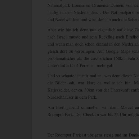
Nationalpark Loonse en Drunense Duinen, von dem
häufig in den Niederlanden… Der Nationalpark b
und Nadelwäldern und wird deshalb auch die Sahara
Aber wie bin ich denn nun eigentlich auf diese G
nach Israel musste und sein Rückflug nach Eindho
und wenn man doch schon einmal in den Niederland
gleich dort zu verbringen. Auf Google Maps schau
problematischer als die zusätzlichen 150km Fahrts
Unterkünfte für 4 Personen mehr gab.
Und so schaute ich mir mal an, was denn dieser Na
die Bilder sah, war klar; da wollte ich hin. 
Katjeskelder, der ca. 30km von der Unterkunft entfe
Nurdachhäuser in dem Park.
Am Freitagabend sammelten wir dann Marcel a
Roompot Park. Der Check-In war bis 22 Uhr mögli
Der Roompot Park ist übrigens riesig und im Dunk