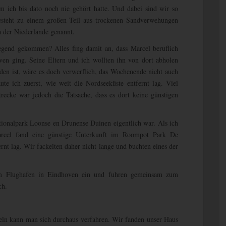
 ich bis dato noch nie gehört hatte. Und dabei sind wir so
esteht zu einem großen Teil aus trockenen Sandverwehungen
 der Niederlande genannt.
egend gekommen? Alles fing damit an, dass Marcel beruflich
ven ging. Seine Eltern und ich wollten ihn von dort abholen
en ist, wäre es doch verwerflich, das Wochenende nicht auch
te ich zuerst, wie weit die Nordseeküste entfernt lag. Viel
trecke war jedoch die Tatsache, dass es dort keine günstigen
tionalpark Loonse en Drunense Duinen eigentlich war. Als ich
Marcel fand eine günstige Unterkunft im Roompot Park De
rnt lag. Wir fackelten daher nicht lange und buchten eines der
m Flughafen in Eindhoven ein und fuhren gemeinsam zum
ch.
eln kann man sich durchaus verfahren. Wir fanden unser Haus