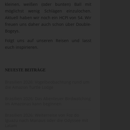
kleinen, weißen (oder bunten) Ball mit
möglichst wenig Schlägen einzulochen.
Aktuell haben wir noch ein HCPI von 54. Wir
freuen uns daher auch schon über Double-
Bogeys.
Folgt uns auf unseren Reisen und lasst
euch inspirieren.
NEUESTE BEITRÄGE
Brasilien 2026: Vogelbeobachtung rund um
die Amazon Turtle Lodge
Brasilien 2026: Das Abenteuer Birdwatching
im Amazonas kann beginnen
Brasilien 2026: Weiterreise von Foz do
Iguazu nach Manaus oder die Odyssee mit
Latam