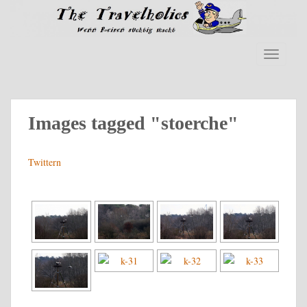
Skip to main content
TOGGLE
Images tagged "stoerche"
Twittern