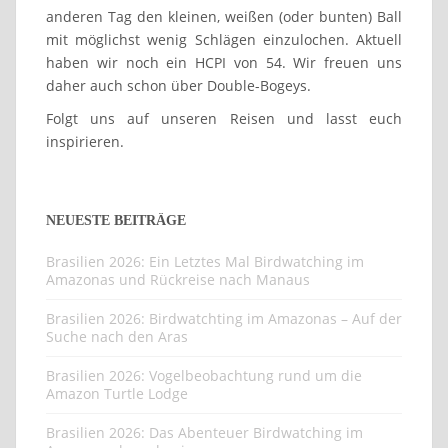
anderen Tag den kleinen, weißen (oder bunten) Ball
mit möglichst wenig Schlägen einzulochen. Aktuell
haben wir noch ein HCPI von 54. Wir freuen uns
daher auch schon über Double-Bogeys.
Folgt uns auf unseren Reisen und lasst euch
inspirieren.
NEUESTE BEITRÄGE
Brasilien 2026: Ein Letztes Mal Birdwatching im
Amazonas und Rückreise nach Manaus
Brasilien 2026: Birdwatchting im Amazonas – Auf der
Suche nach den Aras
Brasilien 2026: Vogelbeobachtung rund um die
Amazon Turtle Lodge
Brasilien 2026: Das Abenteuer Birdwatching im