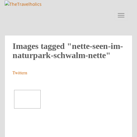
Skip to main content
TOGGLE
Images tagged "nette-seen-im-
naturpark-schwalm-nette"
Twittern