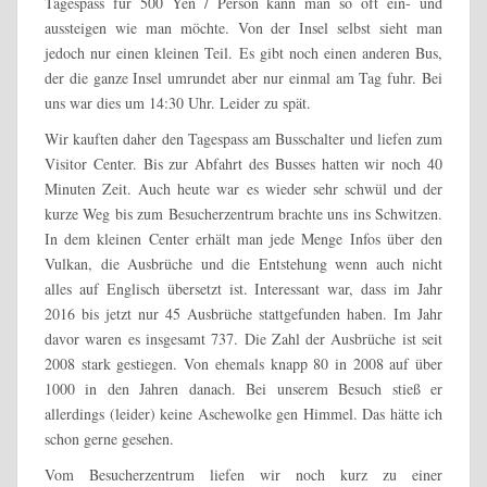
Tagespass für 500 Yen / Person kann man so oft ein- und
aussteigen wie man möchte. Von der Insel selbst sieht man
jedoch nur einen kleinen Teil. Es gibt noch einen anderen Bus,
der die ganze Insel umrundet aber nur einmal am Tag fuhr. Bei
uns war dies um 14:30 Uhr. Leider zu spät.
Wir kauften daher den Tagespass am Busschalter und liefen zum
Visitor Center. Bis zur Abfahrt des Busses hatten wir noch 40
Minuten Zeit. Auch heute war es wieder sehr schwül und der
kurze Weg bis zum Besucherzentrum brachte uns ins Schwitzen.
In dem kleinen Center erhält man jede Menge Infos über den
Vulkan, die Ausbrüche und die Entstehung wenn auch nicht
alles auf Englisch übersetzt ist. Interessant war, dass im Jahr
2016 bis jetzt nur 45 Ausbrüche stattgefunden haben. Im Jahr
davor waren es insgesamt 737. Die Zahl der Ausbrüche ist seit
2008 stark gestiegen. Von ehemals knapp 80 in 2008 auf über
1000 in den Jahren danach. Bei unserem Besuch stieß er
allerdings (leider) keine Aschewolke gen Himmel. Das hätte ich
schon gerne gesehen.
Vom Besucherzentrum liefen wir noch kurz zu einer