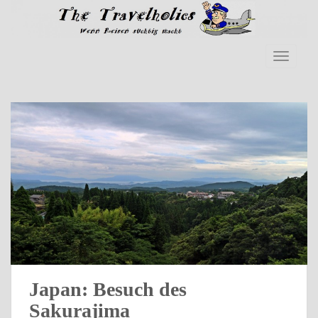
Skip to main content
TOGGLE
Japan: Besuch des
Sakurajima