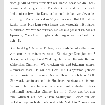
Nach gut 40 Minuten erreichten wir Maruo, bezahlten 480 Yen /
Person und stiegen aus. Da das GPS mal wieder nicht
funktionierte bzw. die Karte auf einmal einfach verschwunden
war, fragte Marcel nach dem Weg zu unserem Hotel Kirishima
Kanko. Eine Frau kam extra heraus und versuchte mit Händen
zu erklären, wo wir her mussten. Ich schaute gebannt zu. Sie auf
Japanisch, Marcel auf Englisch aber irgendwie verstand man
sich :-D.
Das Hotel lag 8 Minuten Fußweg vom Busbahnhof entfernt und
war schon von weitem zu sehen. Ein riesiger Komplex mit 3
Onsen, einer Banquet und Wedding Hall, einer Karaoke Bar und
zahlreichen Zimmern. Wir checkten ein und bekamen unseren
Zimmerschlüssel. Da wir das Hotel mit Halbpension gebucht
hatten, mussten wir uns nun für eine Uhrzeit entscheiden. 18:00
Uhr wurde vereinbart und ein Hotelpage geleitete uns bis zum
Aufzug. Hier konnte man sich auch gut verlaufen. Unser
traditionell japanisches Zimmer lag im 5. Stock und bot eine
tolle Aussicht auf den Vulkan Sakurajima. Leider für die
nächsten Tage auch das erste und letzte Mal. Das Zimmer war