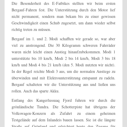
Die Besonderheit des E-Fatbikes stellten wir beim ersten
Bergauf-Fahren fest. Die Unterstützung durch den Motor lief
nicht permanent, sondern man bekam bis zu einer gewissen
Geschwindigkeit einen Schub zugesetzt, um dann wieder selbst
richtig treten zu müssen.
Bergauf im 1. und 2. Modi schafften wir gerade so, war aber
viel zu anstrengend. Die 30 Kilogramm schweren Fahrräder
waren nicht leicht einen Anstieg hinaufzubekommen. Modi 1
unterstützte bis 10 km/h, Modi 2 bis 14 km/h, Modi 3 bis 18
km/h und Modi 4 bis 21 km/h (den 5. Modi nutzten wir nicht).
In der Regel reichte Modi 3 aus, um die normalen Anstiege zu
überwinden und mit Elektrounterstützung entspannt zu radeln.
Bergauf schalteten wir die Unterstützung aus und ließen uns
rollen. Auch das sparte Akku.
Entlang des Kangerlussuaq Fjord fuhren wir durch die
grönländische Tundra. Die Schotterpiste hat übrigens der
Volkswagen-Konzern als Zufahrt zu einem geheimen
Testgelände auf dem Inlandeis bauen lassen. Sie ist die längste
Straße auf Grönland und erleichtert heute den Zugang für