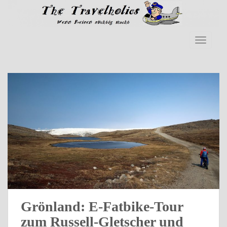
S
k
i
p
TOGGLE
t
o
m
a
i
n
c
o
n
t
e
n
t
Grönland: E-Fatbike-Tour
zum Russell-Gletscher und