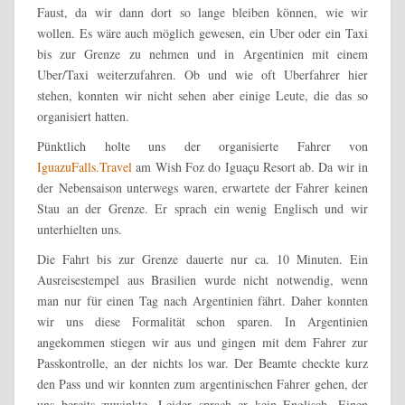
Faust, da wir dann dort so lange bleiben können, wie wir
wollen. Es wäre auch möglich gewesen, ein Uber oder ein Taxi
bis zur Grenze zu nehmen und in Argentinien mit einem
Uber/Taxi weiterzufahren. Ob und wie oft Uberfahrer hier
stehen, konnten wir nicht sehen aber einige Leute, die das so
organisiert hatten.
Pünktlich holte uns der organisierte Fahrer von
IguazuFalls.Travel
am Wish Foz do Iguaçu Resort ab. Da wir in
der Nebensaison unterwegs waren, erwartete der Fahrer keinen
Stau an der Grenze. Er sprach ein wenig Englisch und wir
unterhielten uns.
Die Fahrt bis zur Grenze dauerte nur ca. 10 Minuten. Ein
Ausreisestempel aus Brasilien wurde nicht notwendig, wenn
man nur für einen Tag nach Argentinien fährt. Daher konnten
wir uns diese Formalität schon sparen. In Argentinien
angekommen stiegen wir aus und gingen mit dem Fahrer zur
Passkontrolle, an der nichts los war. Der Beamte checkte kurz
den Pass und wir konnten zum argentinischen Fahrer gehen, der
uns bereits zuwinkte. Leider sprach er kein Englisch. Einen