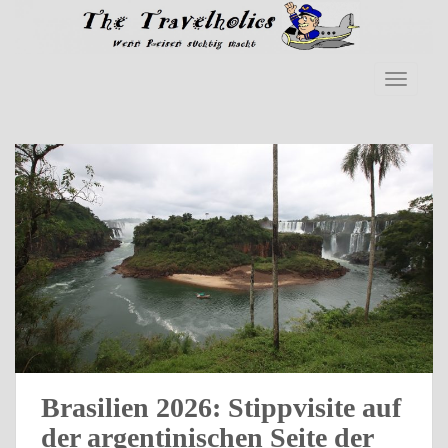
S
k
i
p
TOGGLE
t
o
m
a
i
n
c
o
n
t
e
n
t
Brasilien 2026: Stippvisite auf
der argentinischen Seite der