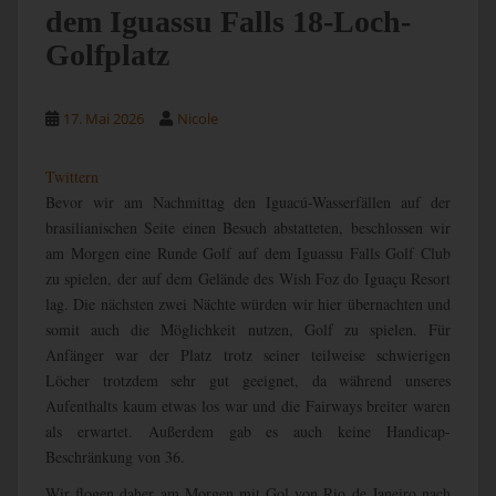
dem Iguassu Falls 18-Loch-
Golfplatz
17. Mai 2026
Nicole
Twittern
Bevor wir am Nachmittag den Iguacú-Wasserfällen auf der
brasilianischen Seite einen Besuch abstatteten, beschlossen wir
am Morgen eine Runde Golf auf dem
Iguassu Falls Golf Club
zu spielen, der auf dem Gelände des Wish Foz do Iguaçu Resort
lag. Die nächsten zwei Nächte würden wir hier übernachten und
somit auch die Möglichkeit nutzen, Golf zu spielen. Für
Anfänger war der Platz trotz seiner teilweise schwierigen
Löcher trotzdem sehr gut geeignet, da während unseres
Aufenthalts kaum etwas los war und die Fairways breiter waren
als erwartet. Außerdem gab es auch keine Handicap-
Beschränkung von 36.
Wir flogen daher am Morgen mit Gol von Rio de Janeiro nach