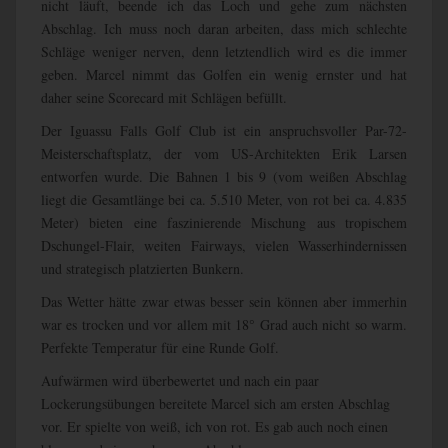
nicht läuft, beende ich das Loch und gehe zum nächsten
Abschlag. Ich muss noch daran arbeiten, dass mich schlechte
Schläge weniger nerven, denn letztendlich wird es die immer
geben. Marcel nimmt das Golfen ein wenig ernster und hat
daher seine Scorecard mit Schlägen befüllt.
Der Iguassu Falls Golf Club ist ein anspruchsvoller Par-72-
Meisterschaftsplatz, der vom US-Architekten Erik Larsen
entworfen wurde. Die Bahnen 1 bis 9 (vom weißen Abschlag
liegt die Gesamtlänge bei ca. 5.510 Meter, von rot bei ca. 4.835
Meter) bieten eine faszinierende Mischung aus tropischem
Dschungel-Flair, weiten Fairways, vielen Wasserhindernissen
und strategisch platzierten Bunkern.
Das Wetter hätte zwar etwas besser sein können aber immerhin
war es trocken und vor allem mit 18° Grad auch nicht so warm.
Perfekte Temperatur für eine Runde Golf.
Aufwärmen wird überbewertet und nach ein paar
Lockerungsübungen bereitete Marcel sich am ersten Abschlag
vor. Er spielte von weiß, ich von rot. Es gab auch noch einen