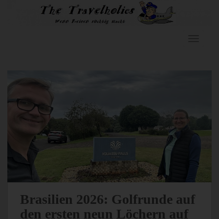
S
k
i
p
TOGGLE
t
o
m
a
i
n
c
o
n
t
e
n
t
Brasilien 2026: Golfrunde auf
den ersten neun Löchern auf