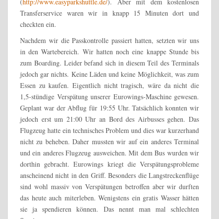
(
http://www.easyparkshuttle.de/
). Aber mit dem kostenlosen
Transferservice waren wir in knapp 15 Minuten dort und
checkten ein.
Nachdem wir die Passkontrolle passiert hatten, setzten wir uns
in den Wartebereich. Wir hatten noch eine knappe Stunde bis
zum Boarding. Leider befand sich in diesem Teil des Terminals
jedoch gar nichts. Keine Läden und keine Möglichkeit, was zum
Essen zu kaufen. Eigentlich nicht tragisch, wäre da nicht die
1,5-stündige Verspätung unserer Eurowings-Maschine gewesen.
Geplant war der Abflug für 19:55 Uhr. Tatsächlich konnten wir
jedoch erst um 21:00 Uhr an Bord des Airbusses gehen. Das
Flugzeug hatte ein technisches Problem und dies war kurzerhand
nicht zu beheben. Daher mussten wir auf ein anderes Terminal
und ein anderes Flugzeug ausweichen. Mit dem Bus wurden wir
dorthin gebracht. Eurowings kriegt die Verspätungsprobleme
anscheinend nicht in den Griff. Besonders die Langstreckenflüge
sind wohl massiv von Verspätungen betroffen aber wir durften
das heute auch miterleben. Wenigstens ein gratis Wasser hätten
sie ja spendieren können. Das nennt man mal schlechten