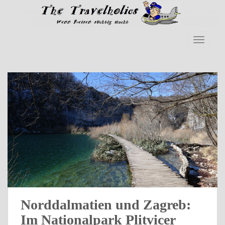
Skip to main content
TOGGLE
Norddalmatien und Zagreb:
Im Nationalpark Plitvicer