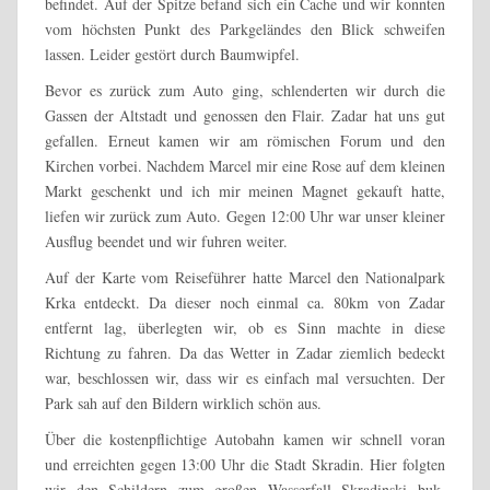
befindet. Auf der Spitze befand sich ein Cache und wir konnten
vom höchsten Punkt des Parkgeländes den Blick schweifen
lassen. Leider gestört durch Baumwipfel.
Bevor es zurück zum Auto ging, schlenderten wir durch die
Gassen der Altstadt und genossen den Flair. Zadar hat uns gut
gefallen. Erneut kamen wir am römischen Forum und den
Kirchen vorbei. Nachdem Marcel mir eine Rose auf dem kleinen
Markt geschenkt und ich mir meinen Magnet gekauft hatte,
liefen wir zurück zum Auto. Gegen 12:00 Uhr war unser kleiner
Ausflug beendet und wir fuhren weiter.
Auf der Karte vom Reiseführer hatte Marcel den Nationalpark
Krka entdeckt. Da dieser noch einmal ca. 80km von Zadar
entfernt lag, überlegten wir, ob es Sinn machte in diese
Richtung zu fahren. Da das Wetter in Zadar ziemlich bedeckt
war, beschlossen wir, dass wir es einfach mal versuchten. Der
Park sah auf den Bildern wirklich schön aus.
Über die kostenpflichtige Autobahn kamen wir schnell voran
und erreichten gegen 13:00 Uhr die Stadt Skradin. Hier folgten
wir den Schildern zum großen Wasserfall Skradinski buk,