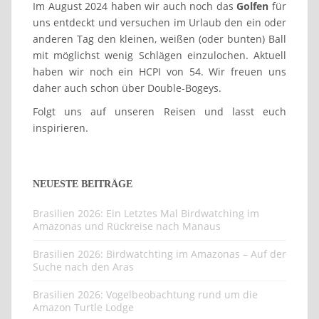
Im August 2024 haben wir auch noch das
Golfen
für
uns entdeckt und versuchen im Urlaub den ein oder
anderen Tag den kleinen, weißen (oder bunten) Ball
mit möglichst wenig Schlägen einzulochen. Aktuell
haben wir noch ein HCPI von 54. Wir freuen uns
daher auch schon über Double-Bogeys.
Folgt uns auf unseren Reisen und lasst euch
inspirieren.
NEUESTE BEITRÄGE
Brasilien 2026: Ein Letztes Mal Birdwatching im
Amazonas und Rückreise nach Manaus
Brasilien 2026: Birdwatchting im Amazonas – Auf der
Suche nach den Aras
Brasilien 2026: Vogelbeobachtung rund um die
Amazon Turtle Lodge