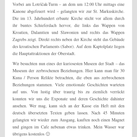
Vorbei am Lotrščak-Turm – an dem um 12:00 Uhr mittags eine
Kanone abgefeuert wird – gelangten wir zur St. Markuskirche.
Die im 13. Jahrhundert erbaute Kirche sticht vor allem durch
ihr buntes Schieferdach hervor, die links das Wappen von
Kroatien, Dalamtien und Slawonien und rechts das Wappen
Zagrebs zeigt. Direkt rechts neben der Kirche steht das Gebäude
des kroatischen Parlaments (Sabor). Auf dem Kaptolplatz liegen
die Hauptattraktionen der Oberstadt.
Wir besuchten nun eines der kuriosesten Museen der Stadt – das
Museum der zerbrochenen Beziehungen. Hier kann man für 30
Kuna / Person Relikte betrachten, die eben aus zerbrochenen
Beziehungen stammen. Viele emotionale Geschichten warteten
auf uns. Von lustig über traurig bis zu ziemlich verrückt
konnten wir uns die Exponate und deren Geschichte dahinter
ansehen. Wer mag, kann sich an der Kasse ein Heft mit den
deutsch übersetzten Texten geben lassen. Nach 45 Minuten
gelangten wir wieder zum Ausgang, kauften noch einen Magnet
und gingen im Cafe nebenan etwas trinken. Mein Wasser war
übrigens kostenlos 🙂