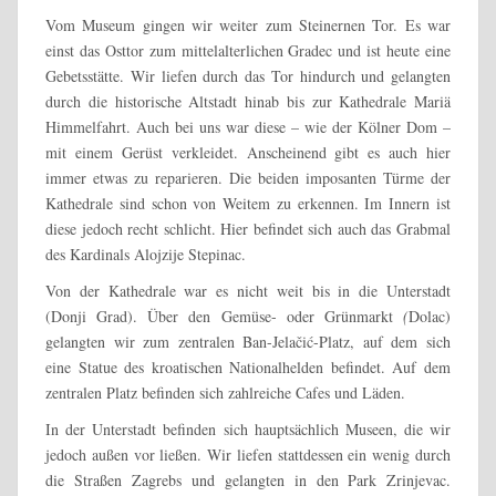
Vom Museum gingen wir weiter zum Steinernen Tor. Es war
einst das Osttor zum mittelalterlichen Gradec und ist heute eine
Gebetsstätte. Wir liefen durch das Tor hindurch und gelangten
durch die historische Altstadt hinab bis zur Kathedrale Mariä
Himmelfahrt. Auch bei uns war diese – wie der Kölner Dom –
mit einem Gerüst verkleidet. Anscheinend gibt es auch hier
immer etwas zu reparieren. Die beiden imposanten Türme der
Kathedrale sind schon von Weitem zu erkennen. Im Innern ist
diese jedoch recht schlicht. Hier befindet sich auch das Grabmal
des Kardinals Alojzije Stepinac.
Von der Kathedrale war es nicht weit bis in die Unterstadt
(
Donji Grad
). Über den Gemüse- oder Grünmarkt
(
Dolac)
gelangten wir zum zentralen Ban-Jelačić-Platz, auf dem sich
eine Statue des kroatischen Nationalhelden befindet. Auf dem
zentralen Platz befinden sich zahlreiche Cafes und Läden.
In der Unterstadt befinden sich hauptsächlich Museen, die wir
jedoch außen vor ließen. Wir liefen stattdessen ein wenig durch
die Straßen Zagrebs und gelangten in den Park Zrinjevac.