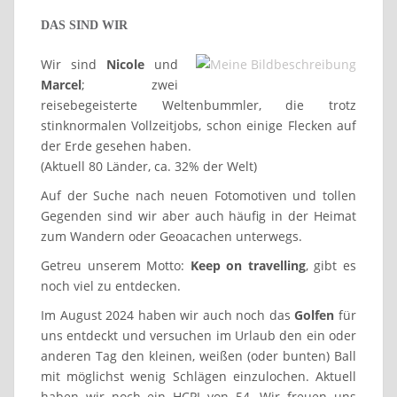
DAS SIND WIR
Wir sind
Nicole
und
Marcel
; zwei
reisebegeisterte Weltenbummler, die trotz
stinknormalen Vollzeitjobs, schon einige Flecken auf
der Erde gesehen haben.
(Aktuell 80 Länder, ca. 32% der Welt)
Auf der Suche nach neuen Fotomotiven und tollen
Gegenden sind wir aber auch häufig in der Heimat
zum Wandern oder Geoacachen unterwegs.
Getreu unserem Motto:
Keep on travelling
, gibt es
noch viel zu entdecken.
Im August 2024 haben wir auch noch das
Golfen
für
uns entdeckt und versuchen im Urlaub den ein oder
anderen Tag den kleinen, weißen (oder bunten) Ball
mit möglichst wenig Schlägen einzulochen. Aktuell
haben wir noch ein HCPI von 54. Wir freuen uns