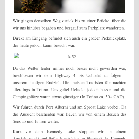
Wir gingen denselben Weg zurück bis zu einer Brücke, über die
wir uns hinüber begaben und bergauf zum Parkplatz wanderten.
Direkt am Eingang befindet sich auch ein großer Picknickplatz,
der heute jedoch kaum besucht war.
Da das Wetter leider immer noch besser nicht geworden war,
beschlossen wir dem Highway 4 bis Ucluelet zu folgen –
unserem heutigen Endziel. Die meisten Touristen übernachten
allerdings in Tofino. Uns gefiel Ucluelet jedoch besser und die
Campingplätze waren etwas günstiger (In Tofino ca. 50+ CAD).
Wir fuhren durch Port Alberni und am Sproat Lake vorbei. Da
die Aussicht bescheiden war, ließen wir von einem Besuch des
Sees ab und fuhren weiter.
Kurz vor dem Kennedy Lake stoppten wir an einem
Aussichtspunkt und liefen hinab bis zum Flussbett des Kennedy