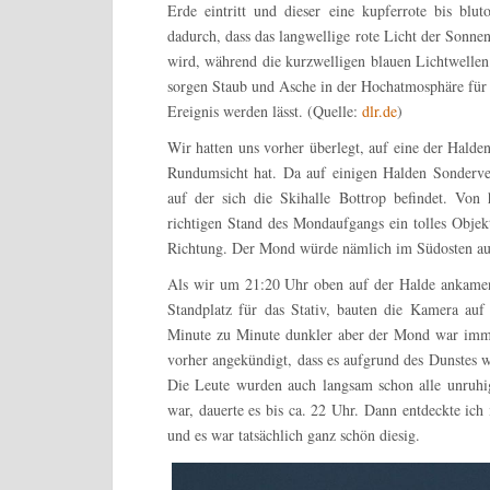
Erde eintritt und dieser eine kupferrote bis bl
dadurch, dass das langwellige rote Licht der Sonne
wird, während die kurzwelligen blauen Lichtwellen 
sorgen Staub und Asche in der Hochatmosphäre für d
Ereignis werden lässt. (Quelle:
dlr.de
)
Wir hatten uns vorher überlegt, auf eine der Halde
Rundumsicht hat. Da auf einigen Halden Sondervera
auf der sich die Skihalle Bottrop befindet. Von
richtigen Stand des Mondaufgangs ein tolles Objekt
Richtung. Der Mond würde nämlich im Südosten aufg
Als wir um 21:20 Uhr oben auf der Halde ankamen,
Standplatz für das Stativ, bauten die Kamera a
Minute zu Minute dunkler aber der Mond war immer
vorher angekündigt, dass es aufgrund des Dunstes 
Die Leute wurden auch langsam schon alle unruh
war, dauerte es bis ca. 22 Uhr. Dann entdeckte ich 
und es war tatsächlich ganz schön diesig.