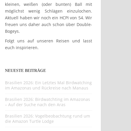
kleinen, weißen (oder bunten) Ball mit
möglichst wenig Schlägen einzulochen.
Aktuell haben wir noch ein HCPI von 54. Wir
freuen uns daher auch schon über Double-
Bogeys.
Folgt uns auf unseren Reisen und lasst
euch inspirieren.
NEUESTE BEITRÄGE
Brasilien 2026: Ein Letztes Mal Birdwatching
im Amazonas und Rückreise nach Manaus
Brasilien 2026: Birdwatchting im Amazonas
– Auf der Suche nach den Aras
Brasilien 2026: Vogelbeobachtung rund um
die Amazon Turtle Lodge