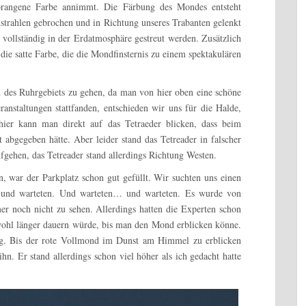
utorangene Farbe annimmt. Die Färbung des Mondes entsteht
nstrahlen gebrochen und in Richtung unseres Trabanten gelenkt
vollständig in der Erdatmosphäre gestreut werden. Zusätzlich
ie satte Farbe, die die Mondfinsternis zu einem spektakulären
n des Ruhrgebiets zu gehen, da man von hier oben eine schöne
nstaltungen stattfanden, entschieden wir uns für die Halde,
 hier kann man direkt auf das Tetraeder blicken, dass beim
 abgegeben hätte. Aber leider stand das Tetreader in falscher
ehen, das Tetreader stand allerdings Richtung Westen.
 war der Parkplatz schon gut gefüllt. Wir suchten uns einen
uf und warteten. Und warteten… und warteten. Es wurde von
 noch nicht zu sehen. Allerdings hatten die Experten schon
wohl länger dauern würde, bis man den Mond erblicken könne.
ig. Bis der rote Vollmond im Dunst am Himmel zu erblicken
ihn. Er stand allerdings schon viel höher als ich gedacht hatte