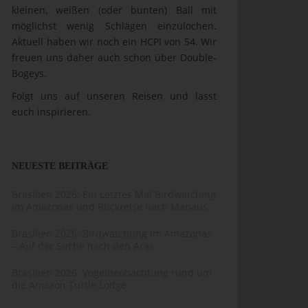
kleinen, weißen (oder bunten) Ball mit
möglichst wenig Schlägen einzulochen.
Aktuell haben wir noch ein HCPI von 54. Wir
freuen uns daher auch schon über Double-
Bogeys.
Folgt uns auf unseren Reisen und lasst
euch inspirieren.
NEUESTE BEITRÄGE
Brasilien 2026: Ein Letztes Mal Birdwatching
im Amazonas und Rückreise nach Manaus
Brasilien 2026: Birdwatchting im Amazonas
– Auf der Suche nach den Aras
Brasilien 2026: Vogelbeobachtung rund um
die Amazon Turtle Lodge