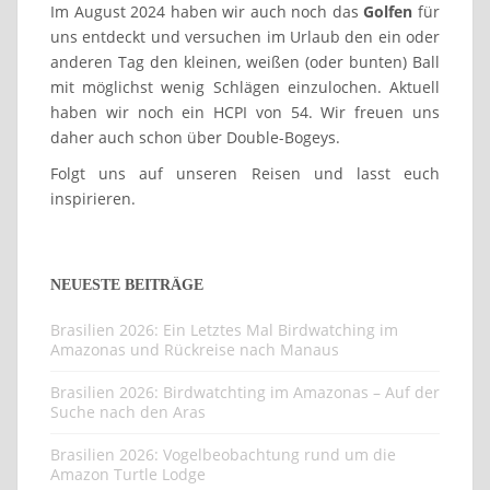
Im August 2024 haben wir auch noch das
Golfen
für
uns entdeckt und versuchen im Urlaub den ein oder
anderen Tag den kleinen, weißen (oder bunten) Ball
mit möglichst wenig Schlägen einzulochen. Aktuell
haben wir noch ein HCPI von 54. Wir freuen uns
daher auch schon über Double-Bogeys.
Folgt uns auf unseren Reisen und lasst euch
inspirieren.
NEUESTE BEITRÄGE
Brasilien 2026: Ein Letztes Mal Birdwatching im
Amazonas und Rückreise nach Manaus
Brasilien 2026: Birdwatchting im Amazonas – Auf der
Suche nach den Aras
Brasilien 2026: Vogelbeobachtung rund um die
Amazon Turtle Lodge