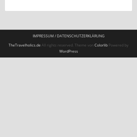
IMPRESSUM / DATENSCHUTZERKLÄRUNG
TheTravelholics.de
All rights reserved. Theme von
Colorlib
Powered by
WordPress