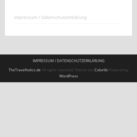
Impressum / Datenschutzerklärung
IMPRESSUM / DATENSCHUTZERKLÄRUNG
TheTravelholics.de
All rights reserved. Theme von
Colorlib
Powered by
WordPress