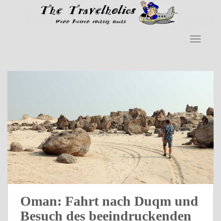
S
k
i
p
TOGGLE
t
o
m
a
i
n
c
o
n
t
e
n
t
Oman: Fahrt nach Duqm und
Besuch des beeindruckenden