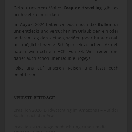
Getreu unserem Motto:
Keep on travelling
, gibt es
noch viel zu entdecken.
Im August 2024 haben wir auch noch das
Golfen
für
uns entdeckt und versuchen im Urlaub den ein oder
anderen Tag den kleinen, weißen (oder bunten) Ball
mit möglichst wenig Schlägen einzulochen. Aktuell
haben wir noch ein HCPI von 54. Wir freuen uns
daher auch schon über Double-Bogeys.
Folgt uns auf unseren Reisen und lasst euch
inspirieren.
NEUESTE BEITRÄGE
Brasilien 2026: Birdwatchting im Amazonas – Auf der
Suche nach den Aras
Brasilien 2026: Vogelbeobachtung rund um die