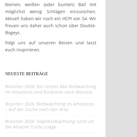
kleinen, weißen (oder bunten) Ball mit
möglichst wenig Schlägen einzulochen.
Aktuell haben wir noch ein HCPI von 54. Wir
freuen uns daher auch schon über Double-
Bogeys.
Folgt uns auf unseren Reisen und lasst
euch inspirieren.
NEUESTE BEITRÄGE
Brasilien 2026: Ein Letztes Mal Birdwatching
im Amazonas und Rückreise nach Manaus
Brasilien 2026: Birdwatchting im Amazonas
– Auf der Suche nach den Aras
Brasilien 2026: Vogelbeobachtung rund um
die Amazon Turtle Lodge