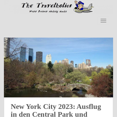
S
k
i
p
TOGGLE
t
o
m
a
i
n
c
o
n
t
e
n
t
New York City 2023: Ausflug
in den Central Park und