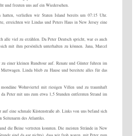
ht und freuten uns auf ein Wiedersehen.
 hatten, verließen wir Staten Island bereits um 07:15 Uhr.
e, erreichten wir Lindas und Peters Haus in New Jersey eine
h alle viel zu erzählen. Da Peter Deutsch spricht, war es auch
sich mit ihm persönlich unterhalten zu können. Jana, Marcel
zu einer kleinen Rundtour auf. Renate und Günter fuhren im
Mietwagen. Linda blieb zu Hause und bereitete alles für das
 mondäne Wohnviertel mit riesigen Villen und zu traumhaft
, da Peter mit uns zum etwa 1,5 Stunden entfernten Strand im
 auf eine schmale Küstenstraße ab. Links von uns befand sich
in Seitenarm des Atlantiks.
 und die Beine vertreten konnten. Die meisten Strände in New
unde sind da gar nichts), dass wir froh waren, mit Peter zum