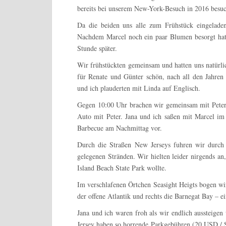
bereits bei unserem New-York-Besuch in 2016 besuc
Da die beiden uns alle zum Frühstück eingeladen
Nachdem Marcel noch ein paar Blumen besorgt hatt
Stunde später.
Wir frühstückten gemeinsam und hatten uns natürlic
für Renate und Günter schön, nach all den Jahren 
und ich plauderten mit Linda auf Englisch.
Gegen 10:00 Uhr brachen wir gemeinsam mit Peter 
Auto mit Peter. Jana und ich saßen mit Marcel im 
Barbecue am Nachmittag vor.
Durch die Straßen New Jerseys fuhren wir durch
gelegenen Stränden. Wir hielten leider nirgends an
Island Beach State Park wollte.
Im verschlafenen Örtchen Seasight Heigts bogen wir
der offene Atlantik und rechts die Barnegat Bay – e
Jana und ich waren froh als wir endlich aussteigen
Jersey haben so horrende Parkgebühren (20 USD / St