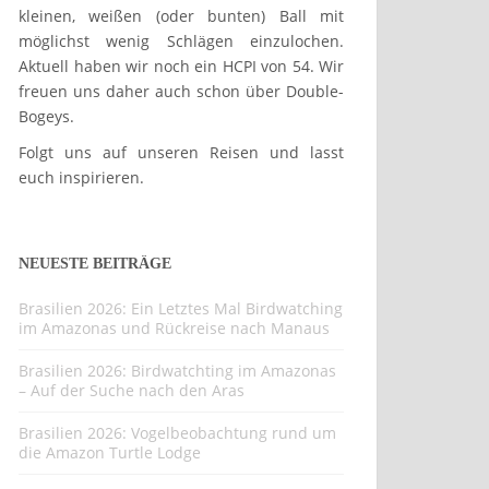
kleinen, weißen (oder bunten) Ball mit
möglichst wenig Schlägen einzulochen.
Aktuell haben wir noch ein HCPI von 54. Wir
freuen uns daher auch schon über Double-
Bogeys.
Folgt uns auf unseren Reisen und lasst
euch inspirieren.
NEUESTE BEITRÄGE
Brasilien 2026: Ein Letztes Mal Birdwatching
im Amazonas und Rückreise nach Manaus
Brasilien 2026: Birdwatchting im Amazonas
– Auf der Suche nach den Aras
Brasilien 2026: Vogelbeobachtung rund um
die Amazon Turtle Lodge