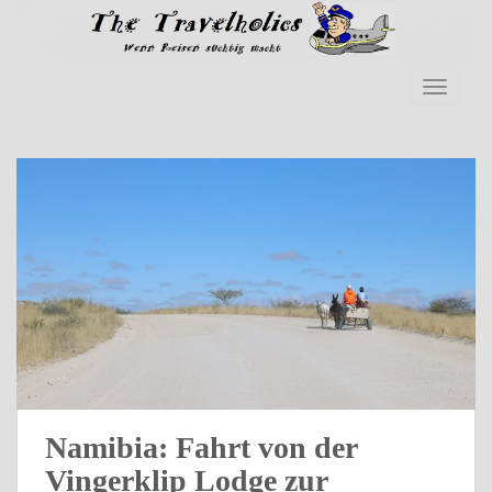
Skip to main content
TOGGLE
Namibia: Fahrt von der
Vingerklip Lodge zur