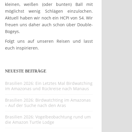
kleinen, weißen (oder bunten) Ball mit
möglichst wenig Schlägen einzulochen.
Aktuell haben wir noch ein HCPI von 54. Wir
freuen uns daher auch schon über Double-
Bogeys.
Folgt uns auf unseren Reisen und lasst
euch inspirieren.
NEUESTE BEITRÄGE
Brasilien 2026: Ein Letztes Mal Birdwatching
im Amazonas und Rückreise nach Manaus
Brasilien 2026: Birdwatchting im Amazonas
– Auf der Suche nach den Aras
Brasilien 2026: Vogelbeobachtung rund um
die Amazon Turtle Lodge