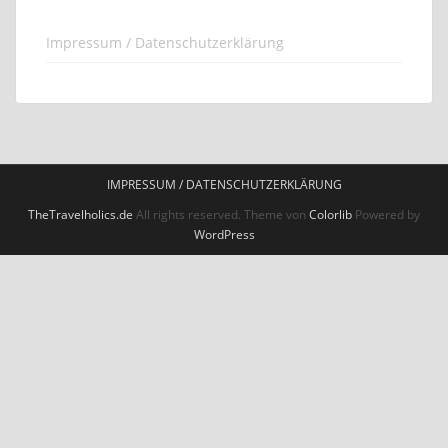
Impressum / Datenschutzerklärung
IMPRESSUM / DATENSCHUTZERKLÄRUNG
TheTravelholics.de
All rights reserved. Theme von
Colorlib
Powered by
WordPress