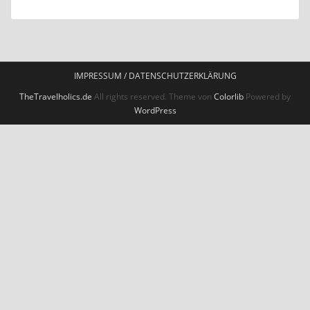
IMPRESSUM / DATENSCHUTZERKLÄRUNG
TheTravelholics.de
All rights reserved. Theme von
Colorlib
Powered by
WordPress