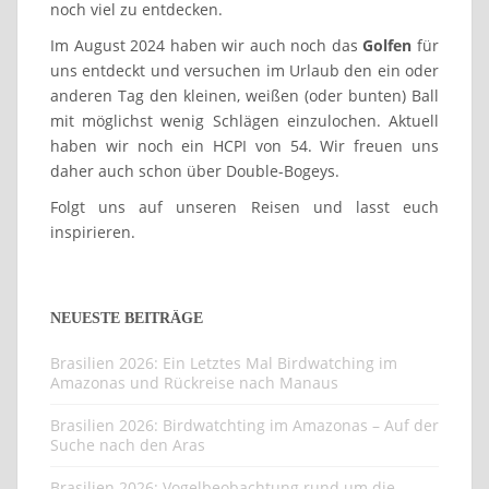
noch viel zu entdecken.
Im August 2024 haben wir auch noch das
Golfen
für
uns entdeckt und versuchen im Urlaub den ein oder
anderen Tag den kleinen, weißen (oder bunten) Ball
mit möglichst wenig Schlägen einzulochen. Aktuell
haben wir noch ein HCPI von 54. Wir freuen uns
daher auch schon über Double-Bogeys.
Folgt uns auf unseren Reisen und lasst euch
inspirieren.
NEUESTE BEITRÄGE
Brasilien 2026: Ein Letztes Mal Birdwatching im
Amazonas und Rückreise nach Manaus
Brasilien 2026: Birdwatchting im Amazonas – Auf der
Suche nach den Aras
Brasilien 2026: Vogelbeobachtung rund um die