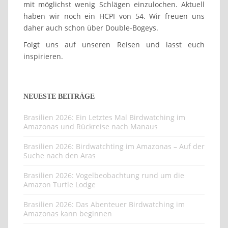
mit möglichst wenig Schlägen einzulochen. Aktuell
haben wir noch ein HCPI von 54. Wir freuen uns
daher auch schon über Double-Bogeys.
Folgt uns auf unseren Reisen und lasst euch
inspirieren.
NEUESTE BEITRÄGE
Brasilien 2026: Ein Letztes Mal Birdwatching im
Amazonas und Rückreise nach Manaus
Brasilien 2026: Birdwatchting im Amazonas – Auf der
Suche nach den Aras
Brasilien 2026: Vogelbeobachtung rund um die
Amazon Turtle Lodge
Brasilien 2026: Das Abenteuer Birdwatching im
Amazonas kann beginnen