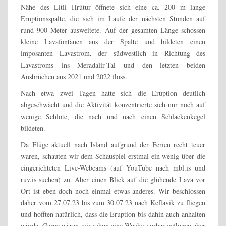
Nähe des Litli Hrútur öffnete sich eine ca. 200 m lange
Eruptionsspalte, die sich im Laufe der nächsten Stunden auf
rund 900 Meter ausweitete. Auf der gesamten Länge schossen
kleine Lavafontänen aus der Spalte und bildeten einen
imposanten Lavastrom, der südwestlich in Richtung des
Lavastroms ins Meradalir-Tal und den letzten beiden
Ausbrüchen aus 2021 und 2022 floss.
Nach etwa zwei Tagen hatte sich die Eruption deutlich
abgeschwächt und die Aktivität konzentrierte sich nur noch auf
wenige Schlote, die nach und nach einen Schlackenkegel
bildeten.
Da Flüge aktuell nach Island aufgrund der Ferien recht teuer
waren, schauten wir dem Schauspiel erstmal ein wenig über die
eingerichteten Live-Webcams (auf YouTube nach mbl.is und
ruv.is suchen) zu. Aber einen Blick auf die glühende Lava vor
Ort ist eben doch noch einmal etwas anderes. Wir beschlossen
daher vom 27.07.23 bis zum 30.07.23 nach Keflavik zu fliegen
und hofften natürlich, dass die Eruption bis dahin auch anhalten
würde. Gerne wären wir schon eine Woche vorher geflogen aber