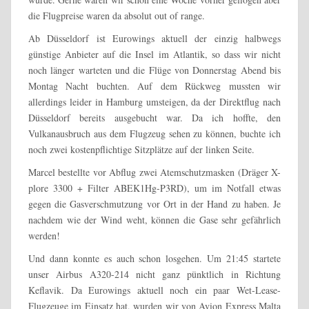
die Flugpreise waren da absolut out of range.
Ab Düsseldorf ist Eurowings aktuell der einzig halbwegs
günstige Anbieter auf die Insel im Atlantik, so dass wir nicht
noch länger warteten und die Flüge von Donnerstag Abend bis
Montag Nacht buchten. Auf dem Rückweg mussten wir
allerdings leider in Hamburg umsteigen, da der Direktflug nach
Düsseldorf bereits ausgebucht war. Da ich hoffte, den
Vulkanausbruch aus dem Flugzeug sehen zu können, buchte ich
noch zwei kostenpflichtige Sitzplätze auf der linken Seite.
Marcel bestellte vor Abflug zwei Atemschutzmasken (Dräger X-
plore 3300 + Filter ABEK1Hg-P3RD), um im Notfall etwas
gegen die Gasverschmutzung vor Ort in der Hand zu haben. Je
nachdem wie der Wind weht, können die Gase sehr gefährlich
werden!
Und dann konnte es auch schon losgehen. Um 21:45 startete
unser Airbus A320-214 nicht ganz pünktlich in Richtung
Keflavik. Da Eurowings aktuell noch ein paar Wet-Lease-
Flugzeuge im Einsatz hat, wurden wir von Avion Express Malta