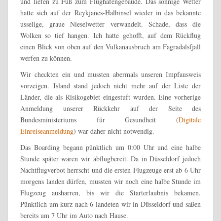
und liefen zu Fuß zum Flughafengebäude. Das sonnige Wetter
hatte sich auf der Reykjanes-Halbinsel wieder in das bekannte
usselige, graue Nieselwetter verwandelt. Schade, dass die
Wolken so tief hangen. Ich hatte gehofft, auf dem Rückflug
einen Blick von oben auf den Vulkanausbruch am Fagradalsfjall
werfen zu können.
Wir checkten ein und mussten abermals unseren Impfausweis
vorzeigen. Island stand jedoch nicht mehr auf der Liste der
Länder, die als Risikogebiet eingestuft wurden. Eine vorherige
Anmeldung unserer Rückkehr auf der Seite des
Bundesministeriums für Gesundheit (
Digitale
Einreiseanmeldung
) war daher nicht notwendig.
Das Boarding begann pünktlich um 0:00 Uhr und eine halbe
Stunde später waren wir abflugbereit. Da in Düsseldorf jedoch
Nachtflugverbot herrscht und die ersten Flugzeuge erst ab 6 Uhr
morgens landen dürfen, mussten wir noch eine halbe Stunde im
Flugzeug ausharren, bis wir die Starterlaubnis bekamen.
Pünktlich um kurz nach 6 landeten wir in Düsseldorf und saßen
bereits um 7 Uhr im Auto nach Hause.