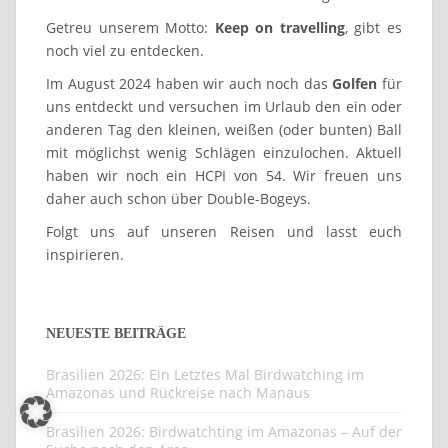
Getreu unserem Motto:
Keep on travelling
, gibt es
noch viel zu entdecken.
Im August 2024 haben wir auch noch das
Golfen
für
uns entdeckt und versuchen im Urlaub den ein oder
anderen Tag den kleinen, weißen (oder bunten) Ball
mit möglichst wenig Schlägen einzulochen. Aktuell
haben wir noch ein HCPI von 54. Wir freuen uns
daher auch schon über Double-Bogeys.
Folgt uns auf unseren Reisen und lasst euch
inspirieren.
NEUESTE BEITRÄGE
Brasilien 2026: Ein Letztes Mal Birdwatching im
Amazonas und Rückreise nach Manaus
Brasilien 2026: Birdwatchting im Amazonas – Auf der