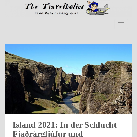
Skip to main content
TOGGLE
Island 2021: In der Schlucht
Fjaðrárgljúfur und