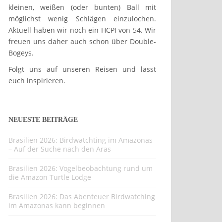
kleinen, weißen (oder bunten) Ball mit
möglichst wenig Schlägen einzulochen.
Aktuell haben wir noch ein HCPI von 54. Wir
freuen uns daher auch schon über Double-
Bogeys.
Folgt uns auf unseren Reisen und lasst
euch inspirieren.
NEUESTE BEITRÄGE
Brasilien 2026: Birdwatchting im Amazonas
– Auf der Suche nach den Aras
Brasilien 2026: Vogelbeobachtung rund um
die Amazon Turtle Lodge
Brasilien 2026: Das Abenteuer Birdwatching
im Amazonas kann beginnen