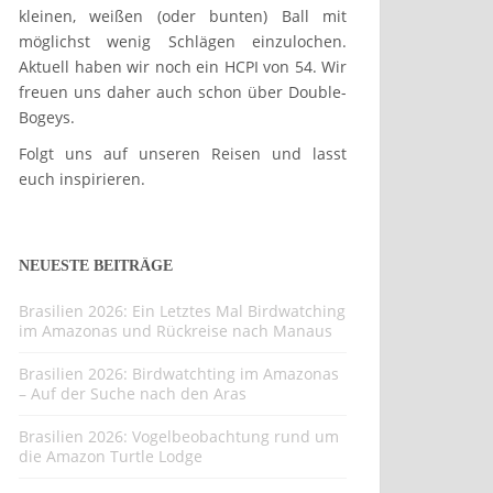
kleinen, weißen (oder bunten) Ball mit
möglichst wenig Schlägen einzulochen.
Aktuell haben wir noch ein HCPI von 54. Wir
freuen uns daher auch schon über Double-
Bogeys.
Folgt uns auf unseren Reisen und lasst
euch inspirieren.
NEUESTE BEITRÄGE
Brasilien 2026: Ein Letztes Mal Birdwatching
im Amazonas und Rückreise nach Manaus
Brasilien 2026: Birdwatchting im Amazonas
– Auf der Suche nach den Aras
Brasilien 2026: Vogelbeobachtung rund um
die Amazon Turtle Lodge