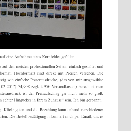
 auf eine Aufnahme eines Kornfeldes gefallen.
 auf den meisten professionellen Seiten, einfach gestaltet und
format, Hochformat) sind direkt mit Preisen versehen. Die
stig wie einfache Posterausdrucke, (das von mir ausgewählte
 02-2017) 74,90€ zzgl. 4,95€ Versandkosten) berechnet man
terausdruck ist der Preisaufschlag gar nicht mehr so groß.
in echter Hingucker in Ihrem Zuhause“ sein. Ich bin gespannt.
ge Klicks getan und die Bezahlung kann anhand verschiedener
rten. Die Bestellbestätigung informiert mich per Email, das es