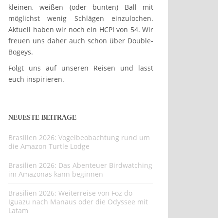
kleinen, weißen (oder bunten) Ball mit
möglichst wenig Schlägen einzulochen.
Aktuell haben wir noch ein HCPI von 54. Wir
freuen uns daher auch schon über Double-
Bogeys.
Folgt uns auf unseren Reisen und lasst
euch inspirieren.
NEUESTE BEITRÄGE
Brasilien 2026: Vogelbeobachtung rund um
die Amazon Turtle Lodge
Brasilien 2026: Das Abenteuer Birdwatching
im Amazonas kann beginnen
Brasilien 2026: Weiterreise von Foz do
Iguazu nach Manaus oder die Odyssee mit
Latam