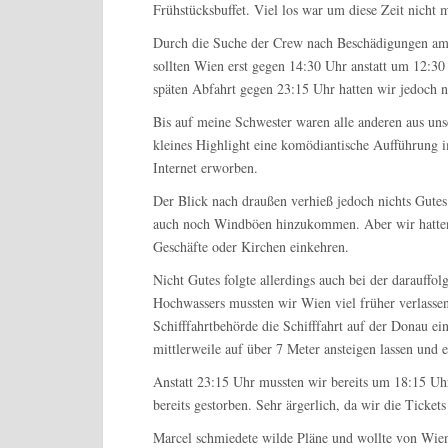
Frühstücksbuffet. Viel los war um diese Zeit nicht 
Durch die Suche der Crew nach Beschädigungen am B
sollten Wien erst gegen 14:30 Uhr anstatt um 12:30
späten Abfahrt gegen 23:15 Uhr hatten wir jedoch 
Bis auf meine Schwester waren alle anderen aus un
kleines Highlight eine komödiantische Aufführung i
Internet erworben.
Der Blick nach draußen verhieß jedoch nichts Gute
auch noch Windböen hinzukommen. Aber wir hatten 
Geschäfte oder Kirchen einkehren.
Nicht Gutes folgte allerdings auch bei der darauffo
Hochwassers mussten wir Wien viel früher verlassen 
Schifffahrtbehörde die Schifffahrt auf der Donau ei
mittlerweile auf über 7 Meter ansteigen lassen und e
Anstatt 23:15 Uhr mussten wir bereits um 18:15 U
bereits gestorben. Sehr ärgerlich, da wir die Ticket
Marcel schmiedete wilde Pläne und wollte von Wie