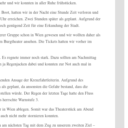
mehr und wir konnten in aller Ruhe frühstücken.
oot, hatten wir in der Nacht eine Stunde Zeit verloren und
 Uhr erreichen. Zwei Stunden später als geplant. Aufgrund der
noch genügend Zeit für eine Erkundung der Stadt.
serer Gruppe schon in Wien gewesen und wir wollten daher als
m Burgtheater ansehen. Die Tickets hatten wir vorher im
s. Es regnete immer noch stark. Dazu sollten am Nachmittag
ja Regenjacken dabei und konnten zur Not auch mal in
lgenden Ansage der Kreuzfahrtleiterin. Aufgrund des
als geplant, da ansonsten die Gefahr bestand, dass die
nstellen würde. Der Regen der letzten Tage hatte den Fluss
s herrschte Warnstufe 3.
hr in Wien ablegen. Somit war das Theaterstück am Abend
s auch nicht mehr stornieren konnten.
n am nächsten Tag mit dem Zug zu unserem zweiten Ziel –