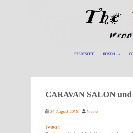
S
k
i
p
t
o
m
a
STARTSEITE
REISEN
F
i
n
c
o
n
t
CARAVAN SALON und 
e
n
24. August 2016
Nicole
t
Twittern