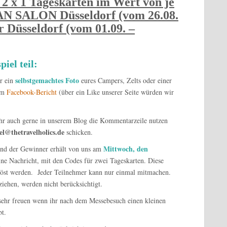
 2 x 1 Tageskarten im Wert von je
AN SALON Düsseldorf (vom 26.08.
r Düsseldorf (vom 01.09. –
iel teil:
selbstgemachtes Foto
r ein
eures Campers, Zelts oder einer
rem
Facebook-Bericht
(über ein Like unserer Seite würden wir
ihr auch gerne in unserem Blog die Kommentarzeile nutzen
el@thetravelholics.de
schicken.
Mittwoch, den
und der Gewinner erhält von uns am
ne Nachricht, mit den Codes für zwei Tageskarten. Diese
elöst werden. Jeder Teilnehmer kann nur einmal mitmachen.
ziehen, werden nicht berücksichtigt.
s sehr freuen wenn ihr nach dem Messebesuch einen kleinen
bt.