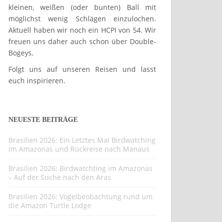
kleinen, weißen (oder bunten) Ball mit
möglichst wenig Schlägen einzulochen.
Aktuell haben wir noch ein HCPI von 54. Wir
freuen uns daher auch schon über Double-
Bogeys.
Folgt uns auf unseren Reisen und lasst
euch inspirieren.
NEUESTE BEITRÄGE
Brasilien 2026: Ein Letztes Mal Birdwatching
im Amazonas und Rückreise nach Manaus
Brasilien 2026: Birdwatchting im Amazonas
– Auf der Suche nach den Aras
Brasilien 2026: Vogelbeobachtung rund um
die Amazon Turtle Lodge