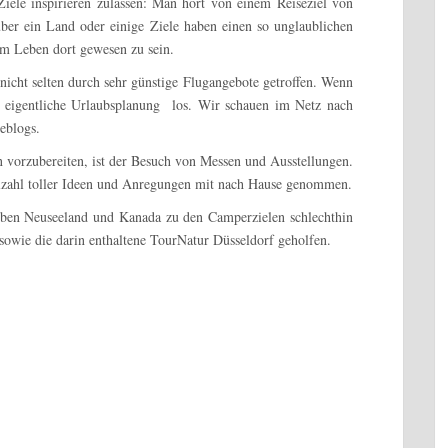
Ziele inspirieren zulassen: Man hört von einem Reiseziel von
ber ein Land oder einige Ziele haben einen so unglaublichen
 im Leben dort gewesen zu sein.
nicht selten durch sehr günstige Flugangebote getroffen. Wenn
re eigentliche Urlaubsplanung los. Wir schauen im Netz nach
eblogs.
 vorzubereiten, ist der Besuch von Messen und Ausstellungen.
ielzahl toller Ideen und Anregungen mit nach Hause genommen.
neben Neuseeland und Kanada zu den Camperzielen schlechthin
ie die darin enthaltene TourNatur Düsseldorf geholfen.