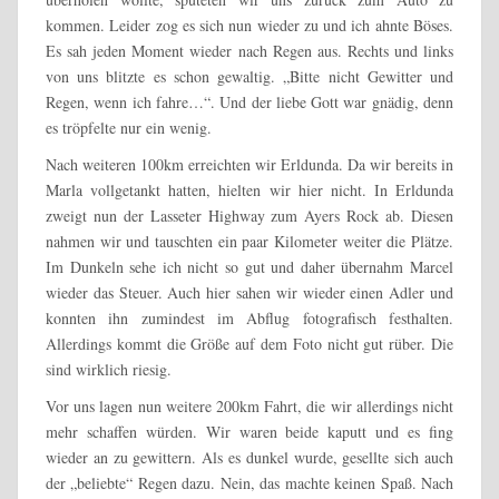
kommen. Leider zog es sich nun wieder zu und ich ahnte Böses.
Es sah jeden Moment wieder nach Regen aus. Rechts und links
von uns blitzte es schon gewaltig. „Bitte nicht Gewitter und
Regen, wenn ich fahre…“. Und der liebe Gott war gnädig, denn
es tröpfelte nur ein wenig.
Nach weiteren 100km erreichten wir Erldunda. Da wir bereits in
Marla vollgetankt hatten, hielten wir hier nicht. In Erldunda
zweigt nun der Lasseter Highway zum Ayers Rock ab. Diesen
nahmen wir und tauschten ein paar Kilometer weiter die Plätze.
Im Dunkeln sehe ich nicht so gut und daher übernahm Marcel
wieder das Steuer. Auch hier sahen wir wieder einen Adler und
konnten ihn zumindest im Abflug fotografisch festhalten.
Allerdings kommt die Größe auf dem Foto nicht gut rüber. Die
sind wirklich riesig.
Vor uns lagen nun weitere 200km Fahrt, die wir allerdings nicht
mehr schaffen würden. Wir waren beide kaputt und es fing
wieder an zu gewittern. Als es dunkel wurde, gesellte sich auch
der „beliebte“ Regen dazu. Nein, das machte keinen Spaß. Nach