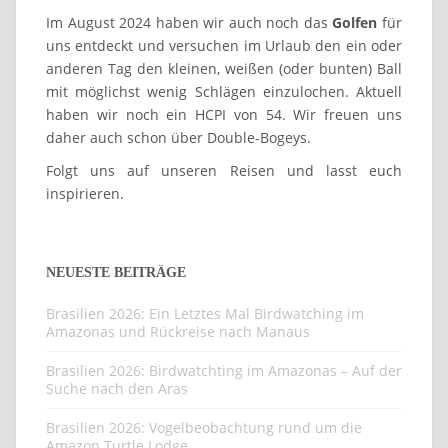
Im August 2024 haben wir auch noch das
Golfen
für
uns entdeckt und versuchen im Urlaub den ein oder
anderen Tag den kleinen, weißen (oder bunten) Ball
mit möglichst wenig Schlägen einzulochen. Aktuell
haben wir noch ein HCPI von 54. Wir freuen uns
daher auch schon über Double-Bogeys.
Folgt uns auf unseren Reisen und lasst euch
inspirieren.
NEUESTE BEITRÄGE
Brasilien 2026: Ein Letztes Mal Birdwatching im
Amazonas und Rückreise nach Manaus
Brasilien 2026: Birdwatchting im Amazonas – Auf der
Suche nach den Aras
Brasilien 2026: Vogelbeobachtung rund um die
Amazon Turtle Lodge