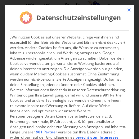
Skip to main content
Mit die
Datenschutzeinstellungen
TOGGLE
„Wir nutzen Cookies auf unserer Website. Einige von ihnen sind
essenziell für den Betrieb der Website und können nicht deaktiviert
werden. Andere Cookies helfen uns, die Website zu verbessern,
Inhalte zu personalisieren und Werbung anzupassen. Google
AdSense wird eingesetzt, um Anzeigen zu schalten. Dabei werden
Cookies verwendet, um personalisierte Werbung basierend auf
deinen Interessen anzuzeigen. Die Anzeigen werden nur geladen,
wenn du dem Marketing-Cookies zustimmst. Ohne Zustimmung
werden nur nicht-personalisierte Anzeigen angezeigt. Du kannst
deine Einstellungen jederzeit ändern oder Cookies ablehnen.
Weitere Informationen findest du in unserer Datenschutzerklärung.
Wir benötigen Ihre Einwilligung, damit wir und unsere 981 Partner
Cookies und andere Technologien verwenden können, um Ihnen
relevante Inhalte und Werbung zu liefern. Auf diese Weise
finanzieren und optimieren wir unsere Website.
Personenbezogene Daten können verarbeitet werden (z. B.
Erkennungsmerkmale, IP-Adressen), z. B. für personalisierte
Wettersteingebirge:
Anzeigen und Inhalte oder zur Messung von Anzeigen und Inhalten.
Einige unserer
981 Partner
verarbeiten Ihre Daten (jederzeit
Besteigung der Zugspitze
widerrufbar) auf der Grundlage eines
berechtigten Interesses
.