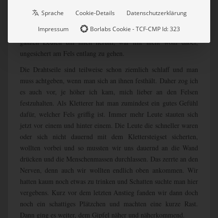
gestrigen
Alpspitzklettersteig
gab es hier auch ab und an ein
Sprache
Cookie-Details
Datenschutzerklärung
paar Stellen, die man ohne Seil gehen musste. Ich war allerdings
Impressum
Borlabs Cookie - TCF-CMP Id: 323
immer froh, wenn ich mich wieder einhaken konnte. Bei den
ganzen Leuten um mich herum, war mir nicht wohl dabei,
ungesichert am Fels entlang zu gehen.
Die Drahtseile sind teilweise schon ziemlich schlaff und man
muss achtgeben, wenn man sich an ihnen festhält. Daher zog ich
es auch vor, je höher ich kam, mich lieber an den Felsen
festzuhalten. Als Kletterer hat man zumindest ein gutes Gefühl
dafür, welcher Fels griffig ist. Immer mehr Leute stauten sich
jetzt vor einem und hinter einem. Die Leute die schneller waren
oder sich nicht dauernd mit dem Klettersteigset sicherten,
wollten vorbei und so mussten wir uns dauernd an die Wand
drücken und die Menschenmassen durchlassen. Das zerrte an den
Nerven, denn auch wir wollten endlich oben ankommen. Wir
hatten kaum noch etwas zu trinken und Schatten suchte man hier
vergebens. Kurz vor dem letzten Anstieg fanden wir dann doch
noch ein schattiges Plätzchen und machten eine kurze Rast.
Dann ging es weiter, dem Gipfel näher und näherkommend.