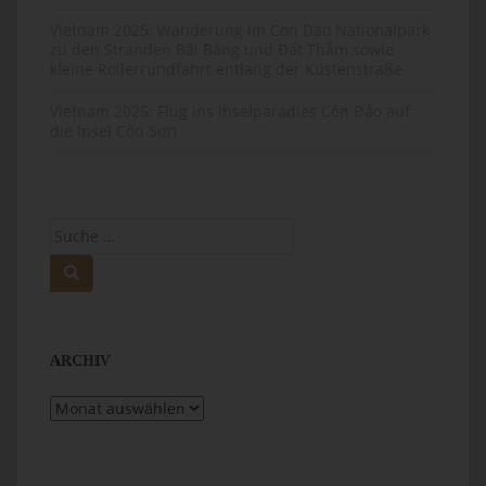
Vietnam 2025: Wanderung im Con Dao Nationalpark
zu den Stränden Bãi Bàng und Đất Thắm sowie
kleine Rollerrundfahrt entlang der Küstenstraße
Vietnam 2025: Flug ins Inselparadies Côn Đảo auf
die Insel Côn Sơn
Suche
nach:
ARCHIV
Archiv