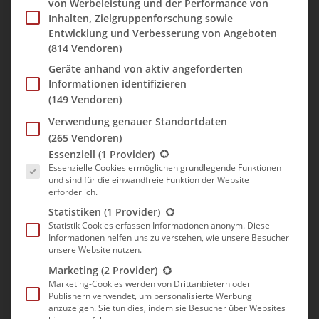
von Werbeleistung und der Performance von
Gletscher:
Inhalten, Zielgruppenforschung sowie
– Steigeisen nicht vergessen
Entwicklung und Verbesserung von Angeboten
(814 Vendoren)
– im Sommer meist aper
– Randkluft beachten
Geräte anhand von aktiv angeforderten
Informationen identifizieren
(149 Vendoren)
Aufstieg:
Verwendung genauer Standortdaten
Um ca. 5:00 Uhr starteten wir von der Höllentalangerhütte. Die
(265 Vendoren)
Tour zur Zugspitze ist gut besucht und daher auch oft
Es folgt eine Liste der Service-Gruppen, für die eine Einwill
Essenziell
(1 Provider)
überlaufen. In dem Klettersteig weiter oben konnte man schon
Essenzielle Cookies ermöglichen grundlegende Funktionen
eine Menge Stirnlampen leuchten sehen. Wir wollten eigentlich
und sind für die einwandfreie Funktion der Website
noch ein wenig früher los, haben aber verschlafen.
erforderlich.
Statistiken
(1 Provider)
Von der Hütte aus folgten wir nun dem beschilderten Weg in
Statistik Cookies erfassen Informationen anonym. Diese
Richtung Zugspitze. Über eine Brücke geht es über einen
Informationen helfen uns zu verstehen, wie unsere Besucher
schlangenförmigen Weg zum Warmwerden mäßig bergan. Wir
unsere Website nutzen.
folgtem diesen durch das Höllental bis wir vor einer Felswand
Marketing
(2 Provider)
standen. Der Weg durch die Felsen zum Einstieg in den
Marketing-Cookies werden von Drittanbietern oder
Publishern verwendet, um personalisierte Werbung
Klettersteig ist gut durch rote Punkte markiert. Eine festgelegte
anzuzeigen. Sie tun dies, indem sie Besucher über Websites
Route nach oben gibt’s aber nicht. Die ersten Bergsteiger folgten