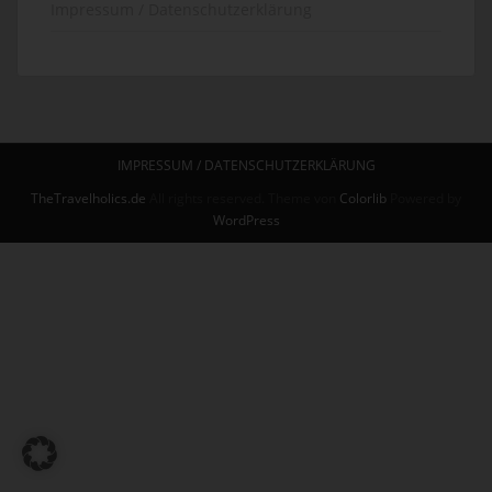
Impressum / Datenschutzerklärung
IMPRESSUM / DATENSCHUTZERKLÄRUNG
TheTravelholics.de
All rights reserved. Theme von
Colorlib
Powered by
WordPress