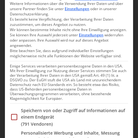
Weitere Informationen über die Verwendung Ihrer Daten und über
unsere Partner finden Sie unter
Einstellungen
oder in unserer
Datenschutzerklärung.
22. August 2010
Nicole
Es besteht keine Verpflichtung, der Verarbeitung Ihrer Daten
zuzustimmen, um dieses Angebot zu nutzen.
Wir können bestimmte Inhalte nicht ohne Ihre Einwilligung anzeigen.
Twittern
Sie können Ihre Auswahl jederzeit unter
Einstellungen
widerrufen
oder anpassen. Ihre Auswahl wird nur auf dieses Angebot
Aufstieg vom Höllental zur Zugspitze
angewendet.
Bitte beachten Sie, dass aufgrund individueller Einstellungen
Max. Höhe:
2962m
möglicherweise nicht alle Funktionen der Website verfügbar sind.
Höhenmeter von der Höllentalangerhütte zum Gipfel:
1600m
Einige Services verarbeiten personenbezogene Daten in den USA.
Wetter:
Sonnig und warm
Mit Ihrer Einwilligung zur Nutzung dieser Services stimmen Sie auch
Dauer: Von der Hütte bis zum Gletscher:
ca. 5 Std.
der Verarbeitung Ihrer Daten in den USA gemäß Art. 49 (1) lit. a
DSGVO zu. Der EuGH stuft die USA als Land mit unzureichendem
(Inkl. Foto- und Frühstückspausen)
Datenschutz nach EU-Standards ein. So besteht etwa das Risiko,
Vom Gletscher bis zum Gipfel:
ca. 3 Std.
dass US-Behörden personenbezogene Daten in
Überwachungsprogrammen verarbeiten, ohne bestehende
Gesamt:
Ca. 8 Stunden
Klagemöglichkeit für Europäer.
Klettersteige:
Im Folgenden finden Sie eine Liste der Zwecke des IAB Trans
Speichern von oder Zugriff auf Informationen auf
– B/C
einem Endgerät
– gut gesichert
(791 Vendoren)
– an einigen Stellen ausgesetzt
Personalisierte Werbung und Inhalte, Messung
– am Wochenende meist überlaufen