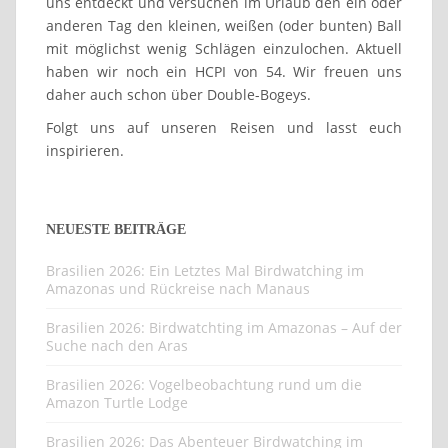
uns entdeckt und versuchen im Urlaub den ein oder
anderen Tag den kleinen, weißen (oder bunten) Ball
mit möglichst wenig Schlägen einzulochen. Aktuell
haben wir noch ein HCPI von 54. Wir freuen uns
daher auch schon über Double-Bogeys.
Folgt uns auf unseren Reisen und lasst euch
inspirieren.
NEUESTE BEITRÄGE
Brasilien 2026: Ein Letztes Mal Birdwatching im
Amazonas und Rückreise nach Manaus
Brasilien 2026: Birdwatchting im Amazonas – Auf der
Suche nach den Aras
Brasilien 2026: Vogelbeobachtung rund um die
Amazon Turtle Lodge
Brasilien 2026: Das Abenteuer Birdwatching im