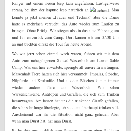
Ranger mit einem neuen Jeep kam angefahren. Lustigerweise
sprang bei ihm der kaputte Jeep natürlich an
. Man
könnte ja jetzt meinen „Frauen und Technik“ aber die Dame
hatte es mehrfach versucht, das Auto wieder zum Laufen zu
bringen. Ohne Erfolg. Wir stiegen also in das neue Fahrzeug um
und fuhren zurück zum Camp. Dort kamen wir um 07:30 Uhr
an und buchten direkt die Tour für heute Abend.
Wo wir jetzt schon einmal wach waren, fuhren wir mit dem
Auto zum nahegelegenen Sunset Wasserloch am Lower Sabie
Camp. Was uns hier erwartete, sprengte all unsere Erwartungen.
Massenhaft Tiere hatten sich hier versammelt. Impalas, Störche,
Nilpferde und Krokodile. Und aus den Büschen kamen immer
wieder andere Tiere ans Wasserloch. Wir sahen
Warzenschweine, Antilopen und Giraffen, die sich zum Trinken
heranwagten. Am besten hat uns die trinkende Giraffe gefallen,
die sehr sehr lange überlegte, ob sie denn überhaupt trinken soll.
Anscheinend war ihr die Situation nicht ganz geheuer. Aber
wenn man Durst hat, hat man Durst.
Es brachte uns wirklich zum Staunen, was an einer Stelle so