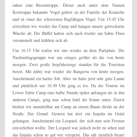
sahen eine Riesentrappe. Dieser auch unter dem Namen
Koritrappe bekannte Vogel gehört zu der Familie der Kraniche
und ist einer der schwersten flugfähigen Vögel. Um 15:45 Uhr
erreichten wir wieder das Camp und hangen unsere getrocknete
Wäsche ab. Die Büffel hatten sich auch wieder am Sabie Fluss
versammelt und kühlten sich ab.
Um 16:15 Uhr trafen wir uns wieder an dem Parkplatz. Die
Nachmittagsgruppe war um einiges größer als die von heute
morgen. Zwei große Jeepfahrzeuge standen für die Touristen
bereit. Mit dabei war wieder die Rangerin von heute morgen.
Anscheinend ein harter Job. Aber sie hatte jetzt sehr gute Laune
und pünktlich um 16:30 Uhr ging es los. Da die Touren im
Lower Sabie Camp eine halbe Stunde später anfangen als in den
anderen Camps, ging nun schon bald die Sonne unter. Zuerst
hielten wir unmittelbar am Camp an einem Baum direkt an der
Straße. Der Grund: Gestern hat dort ein Impala im Geäst
gehangen. Anscheinend ein Leopard, der sich nun sein Fressen
einverleiben wollte. Der Leopard war jedoch nicht zu sehen und
das Impala schon so gut wie verspeist. Das sah ziemlich bizarr