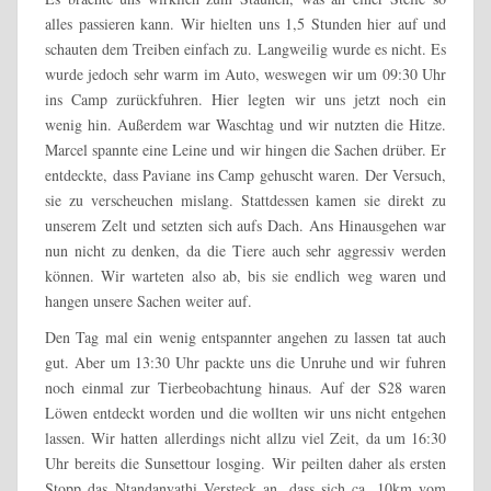
alles passieren kann. Wir hielten uns 1,5 Stunden hier auf und
schauten dem Treiben einfach zu. Langweilig wurde es nicht. Es
wurde jedoch sehr warm im Auto, weswegen wir um 09:30 Uhr
ins Camp zurückfuhren. Hier legten wir uns jetzt noch ein
wenig hin. Außerdem war Waschtag und wir nutzten die Hitze.
Marcel spannte eine Leine und wir hingen die Sachen drüber. Er
entdeckte, dass Paviane ins Camp gehuscht waren. Der Versuch,
sie zu verscheuchen mislang. Stattdessen kamen sie direkt zu
unserem Zelt und setzten sich aufs Dach. Ans Hinausgehen war
nun nicht zu denken, da die Tiere auch sehr aggressiv werden
können. Wir warteten also ab, bis sie endlich weg waren und
hangen unsere Sachen weiter auf.
Den Tag mal ein wenig entspannter angehen zu lassen tat auch
gut. Aber um 13:30 Uhr packte uns die Unruhe und wir fuhren
noch einmal zur Tierbeobachtung hinaus. Auf der S28 waren
Löwen entdeckt worden und die wollten wir uns nicht entgehen
lassen. Wir hatten allerdings nicht allzu viel Zeit, da um 16:30
Uhr bereits die Sunsettour losging. Wir peilten daher als ersten
Stopp das Ntandanyathi Versteck an, dass sich ca. 10km vom