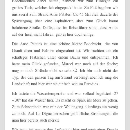
Badehandtuch dabei hatten, nahmen wir zum Hinlegen ein
großes Tuch, welches ich eingepackt hatte. Zu Fuß begaben wir
uns zuerst zum Strand Anse Patates. Ca. 45 Minuten dauerte der
Spaziergang über eine asphaltierte aber zum Glück kaum
befahrene Straße. Dafür, dass im Reiseführer stand, dass Autos
auf der Insel nicht fahren, gab es hier doch einige.
Die Anse Patates ist eine schöne kleine Badebucht, die von
Granitfelsen und Palmen eingerahmt ist. Wir suchten uns ein
schattiges Plätzchen unter einem Baum und entspannten. Ich
hatte mein Glück gefunden, Marcel war noch auf der Suche;
mag er doch Strände nicht so sehr 😉 Ich bin auch nicht der
Typ, der den ganzen Tag am Strand verbringt aber ich mag die
Landschaft und hier war sie einfach wie im Paradies.
Ich testete die Wassertemperatur und war vollauf begeistert. 27
– 30° hat das Wasser hier. Da macht es Spaß, ins Meer zu gehen.
Zum Schnorcheln war mir der Wellengang allerdings ein wenig
zu hoch. Auf La Digue herrschen gefährliche Strömungen, die
man hier bereits auch merkte.
Wir bzw. ich genoss den Aufenthalt hier und nach einer Stunde