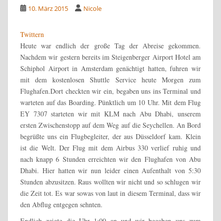
10. März 2015
Nicole
Twittern
Heute war endlich der große Tag der Abreise gekommen.
Nachdem wir gestern bereits im Steigenberger Airport Hotel am
Schiphol Airport in Amsterdam genächtigt hatten, fuhren wir
mit dem kostenlosen Shuttle Service heute Morgen zum
Flughafen.
Dort checkten wir ein, begaben uns ins Terminal und
warteten auf das Boarding. Pünktlich um 10 Uhr. Mit dem Flug
EY 7307 starteten wir mit KLM nach Abu Dhabi, unserem
ersten Zwischenstopp auf dem Weg auf die Seychellen. An Bord
begrüßte uns ein Flugbegleiter, der aus Düsseldorf kam. Klein
ist die Welt. Der Flug mit dem Airbus 330 verlief ruhig und
nach knapp 6 Stunden erreichten wir den Flughafen von Abu
Dhabi. Hier hatten wir nun leider einen Aufenthalt von 5:30
Stunden abzusitzen. Raus wollten wir nicht und so schlugen wir
die Zeit tot. Es war sowas von laut in diesem Terminal, dass wir
den Abflug entgegen sehnten.
Endlich zeigte die Uhr 1:00 an und wir begaben uns zum