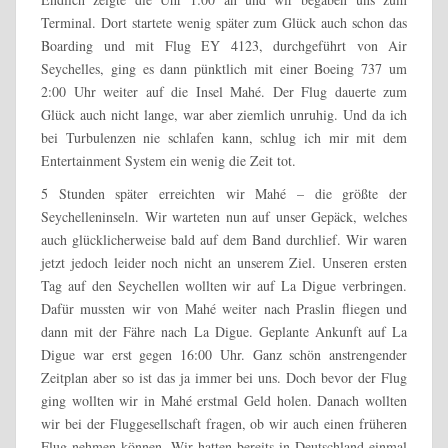
Terminal. Dort startete wenig später zum Glück auch schon das
Boarding und mit Flug EY 4123, durchgeführt von Air
Seychelles, ging es dann pünktlich mit einer Boeing 737 um
2:00 Uhr weiter auf die Insel Mahé. Der Flug dauerte zum
Glück auch nicht lange, war aber ziemlich unruhig. Und da ich
bei Turbulenzen nie schlafen kann, schlug ich mir mit dem
Entertainment System ein wenig die Zeit tot.
5 Stunden später erreichten wir Mahé – die größte der
Seychelleninseln. Wir warteten nun auf unser Gepäck, welches
auch glücklicherweise bald auf dem Band durchlief. Wir waren
jetzt jedoch leider noch nicht an unserem Ziel. Unseren ersten
Tag auf den Seychellen wollten wir auf La Digue verbringen.
Dafür mussten wir von Mahé weiter nach Praslin fliegen und
dann mit der Fähre nach La Digue. Geplante Ankunft auf La
Digue war erst gegen 16:00 Uhr. Ganz schön anstrengender
Zeitplan aber so ist das ja immer bei uns. Doch bevor der Flug
ging wollten wir in Mahé erstmal Geld holen. Danach wollten
wir bei der Fluggesellschaft fragen, ob wir auch einen früheren
Flug nehmen können. Wir hatten bereits in Deutschland einmal