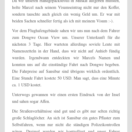
Da wir unseren Handgepäckstrolli in Muskat aufgeben mussten,
holte Marcel nach seinem Visumseintrag nicht nur den Koffer,
sondern tauschte auch gleich ein wenig Geld um. Er war mit
beiden Sachen schneller fertig als ich mit meinem Visum :-).
Vor dem Flughafengebäude sahen wir uns nun nach dem Fahrer
zum Dongwe Ocean View um. Unserer Unterkunft für die
nächsten 3 Tage. Hier warteten allerdings soviele Leute mit
Namenszetteln in der Hand, dass wir nicht auf Anhieb fündig
wurden. Irgendwann entdeckten wir Marcels Namen und
konnten uns auf die einstündige Fahrt nach Dongwe begeben.
Die Fahrpreise auf Sansibar sind übrigens wirklich ordentlich.
Eine Stunde Fahrt kostete 50 USD. Man sagt, dass eine Minute
ca. 1 USD kostet.
Unterwegs gewannen wir einen ersten Eindruck von der Insel
und sahen sogar Affen.
Die Straßenverhältnisse sind gut und es gibt nur selten richtig
große Schlaglöcher. An sich ist Sansibar ein gutes Pflaster zum
Selbstfahren, wenn nur nicht die ständigen Polizeikontrollen
wären. Dreimal wurden wir kontrolliert und unser Fahrer