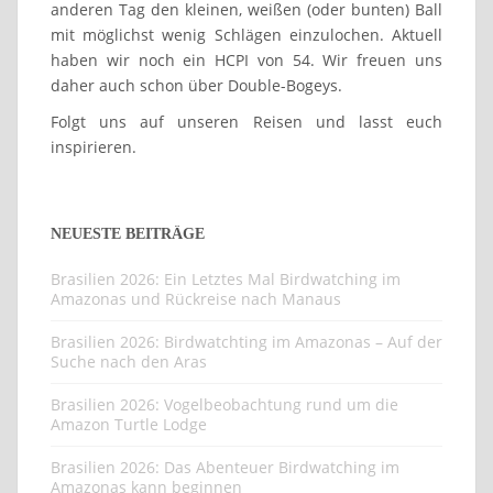
anderen Tag den kleinen, weißen (oder bunten) Ball
mit möglichst wenig Schlägen einzulochen. Aktuell
haben wir noch ein HCPI von 54. Wir freuen uns
daher auch schon über Double-Bogeys.
Folgt uns auf unseren Reisen und lasst euch
inspirieren.
NEUESTE BEITRÄGE
Brasilien 2026: Ein Letztes Mal Birdwatching im
Amazonas und Rückreise nach Manaus
Brasilien 2026: Birdwatchting im Amazonas – Auf der
Suche nach den Aras
Brasilien 2026: Vogelbeobachtung rund um die
Amazon Turtle Lodge
Brasilien 2026: Das Abenteuer Birdwatching im
Amazonas kann beginnen